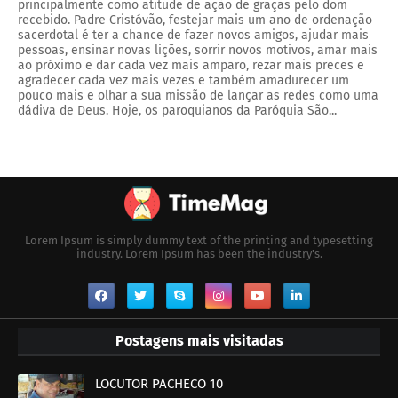
principalmente como atitude de ação de graças pelo dom
recebido. Padre Cristóvão, festejar mais um ano de ordenação
sacerdotal é ter a chance de fazer novos amigos, ajudar mais
pessoas, ensinar novas lições, sorrir novos motivos, amar mais
ao próximo e dar cada vez mais amparo, rezar mais preces e
agradecer cada vez mais vezes e também amadurecer um
pouco mais e olhar a sua missão de lançar as redes como uma
dádiva de Deus. Hoje, os paroquianos da Paróquia São...
Lorem Ipsum is simply dummy text of the printing and typesetting
industry. Lorem Ipsum has been the industry's.
Postagens mais visitadas
LOCUTOR PACHECO 10