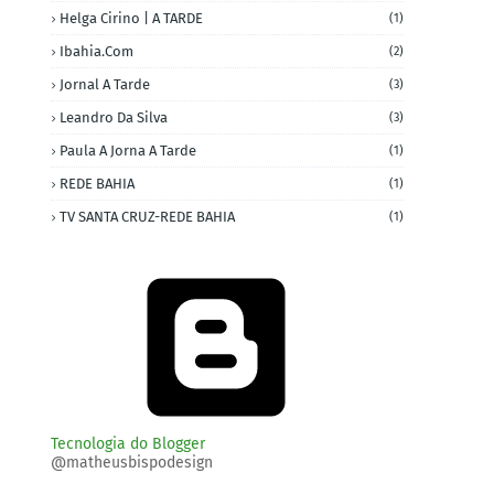
Helga Cirino | A TARDE
(1)
Ibahia.com
(2)
Jornal A Tarde
(3)
Leandro Da Silva
(3)
Paula A Jorna A Tarde
(1)
REDE BAHIA
(1)
TV SANTA CRUZ-REDE BAHIA
(1)
Tecnologia do Blogger
@matheusbispodesign