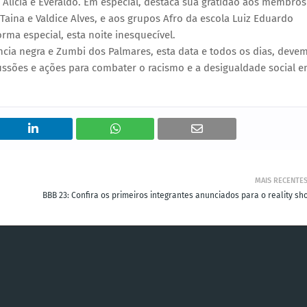
licia e Everaldo. Em especial, destaca sua gratidão aos membros
aina e Valdice Alves, e aos grupos Afro da escola Luiz Eduardo
ma especial, esta noite inesquecível.
cia negra e Zumbi dos Palmares, esta data e todos os dias, deve
cussões e ações para combater o racismo e a desigualdade social 
MAIS RECENTE
BBB 23: Confira os primeiros integrantes anunciados para o reality sh