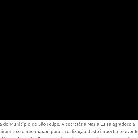
ra do Município de São Felipe. A secretária Maria Luiza agradece a
buíram e se empenharam para a realização deste importante evento