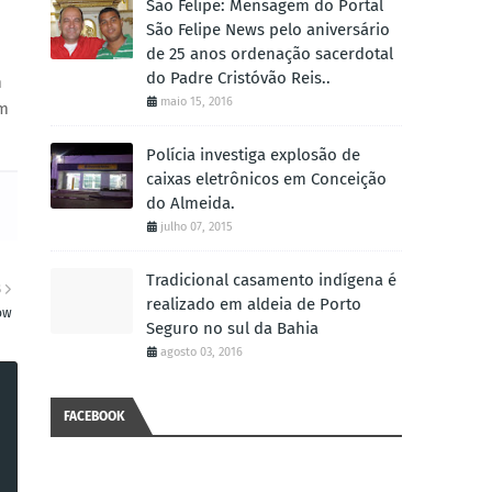
São Felipe: Mensagem do Portal
São Felipe News pelo aniversário
de 25 anos ordenação sacerdotal
do Padre Cristóvão Reis..
m
maio 15, 2016
em
Polícia investiga explosão de
caixas eletrônicos em Conceição
do Almeida.
julho 07, 2015
Tradicional casamento indígena é
S
realizado em aldeia de Porto
ow
Seguro no sul da Bahia
agosto 03, 2016
FACEBOOK