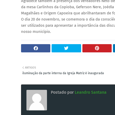
Agradece também a presença dos vereadores Neto de A
da mesa Carlinhos da Copioba, Geferson Nere, Joédla T
Magalhães e Origem Capoeira que abrilhantaram de for
O dia 20 de novembro, se comemora o dia da consciên
ser utilizados para apresentar a importância das dis
nosso município.
ANTIGOS
iluminação da parte interna da Igreja Matriz é inaugurada
Postado por
Leandro Santana