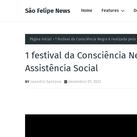
São Felipe News
Home
Features
D
Página inicial
1 festival da Consciência Negra é realizada pela
1 festival da Consciência N
Assistência Social
Leandro Santana
dezembro 01, 2022