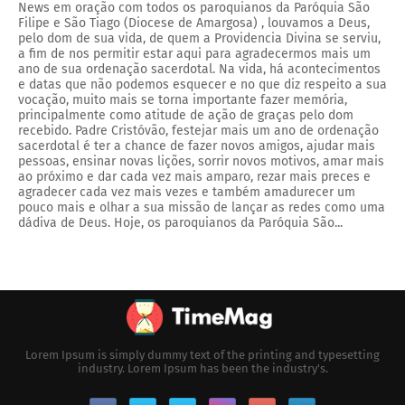
News em oração com todos os paroquianos da Paróquia São
Filipe e São Tiago (Diocese de Amargosa) , louvamos a Deus,
pelo dom de sua vida, de quem a Providencia Divina se serviu,
a fim de nos permitir estar aqui para agradecermos mais um
ano de sua ordenação sacerdotal. Na vida, há acontecimentos
e datas que não podemos esquecer e no que diz respeito a sua
vocação, muito mais se torna importante fazer memória,
principalmente como atitude de ação de graças pelo dom
recebido. Padre Cristóvão, festejar mais um ano de ordenação
sacerdotal é ter a chance de fazer novos amigos, ajudar mais
pessoas, ensinar novas lições, sorrir novos motivos, amar mais
ao próximo e dar cada vez mais amparo, rezar mais preces e
agradecer cada vez mais vezes e também amadurecer um
pouco mais e olhar a sua missão de lançar as redes como uma
dádiva de Deus. Hoje, os paroquianos da Paróquia São...
Lorem Ipsum is simply dummy text of the printing and typesetting
industry. Lorem Ipsum has been the industry's.