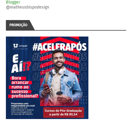
Blogger
@matheusbispodesign
PROMOÇÃO