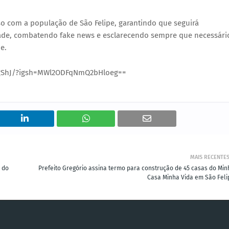
o com a população de São Felipe, garantindo que seguirá
dade, combatendo fake news e esclarecendo sempre que necessári
e.
J/?igsh=MWl2ODFqNmQ2bHloeg==
MAIS RECENTE
 do
Prefeito Gregório assina termo para construção de 45 casas do Min
Casa Minha Vida em São Feli