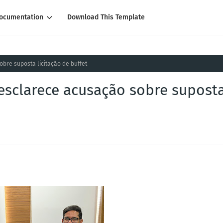
ocumentation
Download This Template
bre suposta licitação de buffet
 esclarece acusação sobre supost