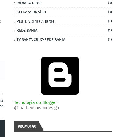
Jornal A Tarde
(3)
Leandro Da Silva
(3)
o
Paula A Jorna A Tarde
(1)
REDE BAHIA
(1)
TV SANTA CRUZ-REDE BAHIA
(1)
S
ha
Tecnologia do Blogger
pe
@matheusbispodesign
PROMOÇÃO