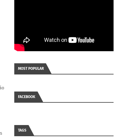
MOST POPULAR
tão
FACEBOOK
TAGS
s