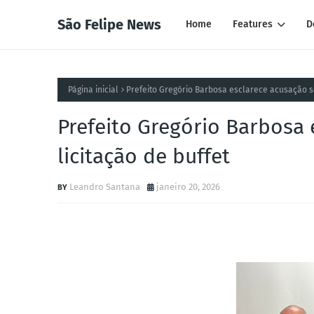
São Felipe News
Home
Features
D
Página inicial
Prefeito Gregório Barbosa esclarece acusação so
Prefeito Gregório Barbosa
licitação de buffet
Leandro Santana
janeiro 20, 2026