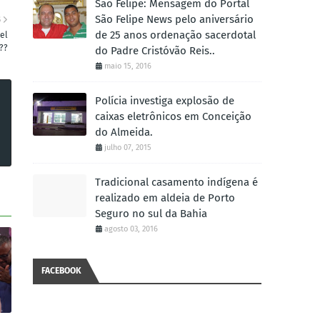
São Felipe: Mensagem do Portal
São Felipe News pelo aniversário
S
de 25 anos ordenação sacerdotal
el
??
do Padre Cristóvão Reis..
maio 15, 2016
Polícia investiga explosão de
caixas eletrônicos em Conceição
do Almeida.
julho 07, 2015
Tradicional casamento indígena é
realizado em aldeia de Porto
Seguro no sul da Bahia
agosto 03, 2016
FACEBOOK