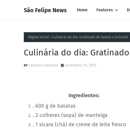
São Felipe News
Home
Features
D
Página inicial
Culinária do dia: Gratinado de batata e brócolis
Culinária do dia: Gratinado
Leandro Santana
novembro 15, 2015
Ingredientes:
. 600 g de batatas
. 2 colheres (sopa) de manteiga
. 1 xícara (chá) de creme de leite fresco