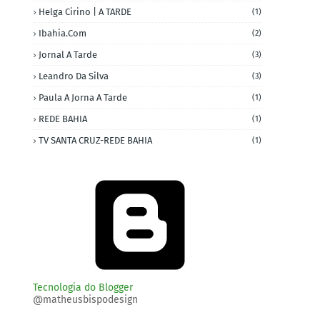
Helga Cirino | A TARDE
(1)
Ibahia.com
(2)
Jornal A Tarde
(3)
Leandro Da Silva
(3)
Paula A Jorna A Tarde
(1)
REDE BAHIA
(1)
TV SANTA CRUZ-REDE BAHIA
(1)
Tecnologia do Blogger
@matheusbispodesign