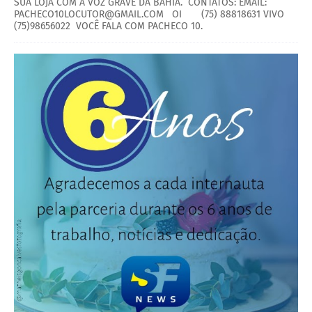
SUA LOJA COM A VOZ GRAVE DA BAHIA. CONTATOS: EMAIL:
PACHECO10LOCUTOR@GMAIL.COM OI (75) 88818631 VIVO
(75)98656022 VOCÊ FALA COM PACHECO 10.