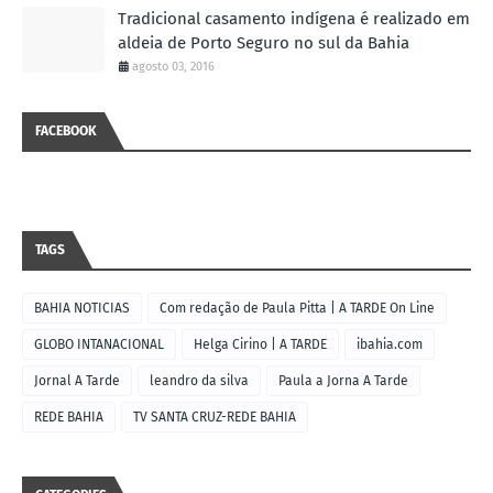
Tradicional casamento indígena é realizado em
aldeia de Porto Seguro no sul da Bahia
agosto 03, 2016
FACEBOOK
TAGS
BAHIA NOTICIAS
Com redação de Paula Pitta | A TARDE On Line
GLOBO INTANACIONAL
Helga Cirino | A TARDE
ibahia.com
Jornal A Tarde
leandro da silva
Paula a Jorna A Tarde
REDE BAHIA
TV SANTA CRUZ-REDE BAHIA