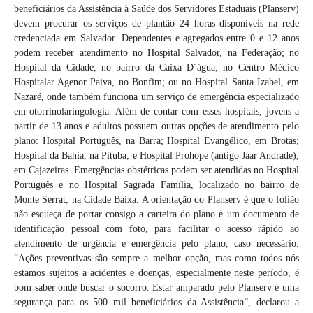
beneficiários da Assistência à Saúde dos Servidores Estaduais (Planserv)
devem procurar os serviços de plantão 24 horas disponíveis na rede
credenciada em Salvador. Dependentes e agregados entre 0 e 12 anos
podem receber atendimento no Hospital Salvador, na Federação; no
Hospital da Cidade, no bairro da Caixa D´água; no Centro Médico
Hospitalar Agenor Paiva, no Bonfim; ou no Hospital Santa Izabel, em
Nazaré, onde também funciona um serviço de emergência especializado
em otorrinolaringologia. Além de contar com esses hospitais, jovens a
partir de 13 anos e adultos possuem outras opções de atendimento pelo
plano: Hospital Português, na Barra; Hospital Evangélico, em Brotas;
Hospital da Bahia, na Pituba; e Hospital Prohope (antigo Jaar Andrade),
em Cajazeiras. Emergências obstétricas podem ser atendidas no Hospital
Português e no Hospital Sagrada Família, localizado no bairro de
Monte Serrat, na Cidade Baixa. A orientação do Planserv é que o folião
não esqueça de portar consigo a carteira do plano e um documento de
identificação pessoal com foto, para facilitar o acesso rápido ao
atendimento de urgência e emergência pelo plano, caso necessário.
“Ações preventivas são sempre a melhor opção, mas como todos nós
estamos sujeitos a acidentes e doenças, especialmente neste período, é
bom saber onde buscar o socorro. Estar amparado pelo Planserv é uma
segurança para os 500 mil beneficiários da Assistência”, declarou a