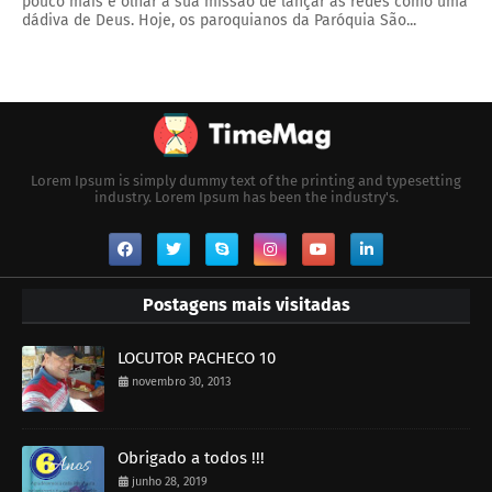
pouco mais e olhar a sua missão de lançar as redes como uma
dádiva de Deus. Hoje, os paroquianos da Paróquia São...
Lorem Ipsum is simply dummy text of the printing and typesetting
industry. Lorem Ipsum has been the industry's.
Postagens mais visitadas
LOCUTOR PACHECO 10
novembro 30, 2013
Obrigado a todos !!!
junho 28, 2019