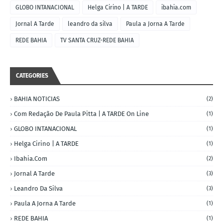
GLOBO INTANACIONAL
Helga Cirino | A TARDE
ibahia.com
Jornal A Tarde
leandro da silva
Paula a Jorna A Tarde
REDE BAHIA
TV SANTA CRUZ-REDE BAHIA
CATEGORIES
BAHIA NOTICIAS
(2)
Com Redação De Paula Pitta | A TARDE On Line
(1)
GLOBO INTANACIONAL
(1)
Helga Cirino | A TARDE
(1)
Ibahia.com
(2)
Jornal A Tarde
(3)
Leandro Da Silva
(3)
Paula A Jorna A Tarde
(1)
REDE BAHIA
(1)