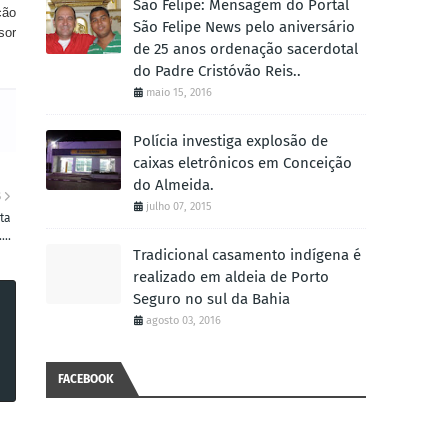
São Felipe: Mensagem do Portal
ção
São Felipe News pelo aniversário
sor
de 25 anos ordenação sacerdotal
do Padre Cristóvão Reis..
maio 15, 2016
Polícia investiga explosão de
caixas eletrônicos em Conceição
do Almeida.
S
julho 07, 2015
ta
...
Tradicional casamento indígena é
realizado em aldeia de Porto
Seguro no sul da Bahia
agosto 03, 2016
FACEBOOK