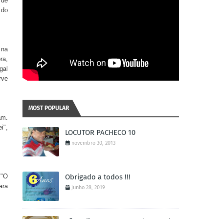
 de
 do
 na
ra,
gal
rve
MOST POPULAR
am.
i",
LOCUTOR PACHECO 10
novembro 30, 2013
.
"O
Obrigado a todos !!!
ara
junho 28, 2019