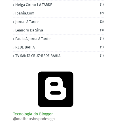
Helga Cirino | A TARDE
(1)
Ibahia.com
(2)
Jornal A Tarde
(3)
Leandro Da Silva
(3)
Paula A Jorna A Tarde
(1)
REDE BAHIA
(1)
TV SANTA CRUZ-REDE BAHIA
(1)
Tecnologia do Blogger
@matheusbispodesign