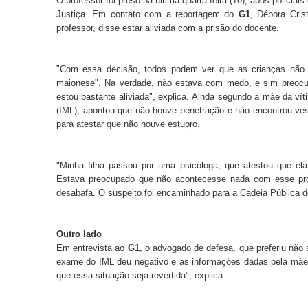
O professor foi preso na última quarta-feira (10), após polici
Justiça.
Em contato com a reportagem do
G1
, Débora Cris
professor, disse estar aliviada com a prisão do docente.
"Com essa decisão, todos podem ver que as crianças não e
maionese". Na verdade, não estava com medo, e sim preocup
estou bastante aliviada", explica.
Ainda segundo a mãe da vítim
(IML), apontou que não houve penetração e não encontrou ves
para atestar que não houve estupro.
"Minha filha passou por uma psicóloga, que atestou que el
Estava preocupado que não acontecesse nada com esse prof
desabafa.
O suspeito foi encaminhado para a Cadeia Pública d
Outro lado
Em entrevista ao
G1
, o advogado de defesa, que preferiu não se
exame do IML deu negativo e as informações dadas pela mãe 
que essa situação seja revertida", explica.