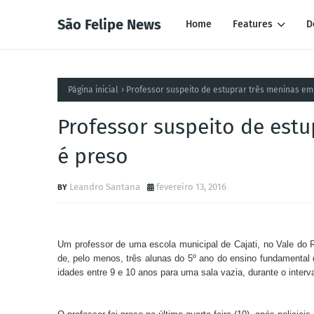
São Felipe News
Home
Features
D
Página inicial
Professor suspeito de estuprar três meninas em
Professor suspeito de estu
é preso
Leandro Santana
fevereiro 13, 2016
Um professor de uma escola municipal de Cajati, no Vale do Ri
de, pelo menos, três alunas do 5º ano do ensino fundamental 
idades entre 9 e 10 anos para uma sala vazia, durante o interv