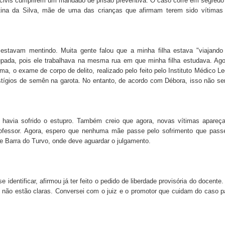
ais civis cumprirem um mandado de prisão preventiva. O caso corre em segredo
tina da Silva, mãe de uma das crianças que afirmam terem sido vítimas
stavam mentindo. Muita gente falou que a minha filha estava "viajando
ada, pois ele trabalhava na mesma rua em que minha filha estudava. Ago
a, o exame de corpo de delito, realizado pelo feito pelo Instituto Médico Le
tígios de semên na garota. No entanto, de acordo com Débora, isso não se
a havia sofrido o estupro. Também creio que agora, novas vítimas apareç
essor. Agora, espero que nenhuma mãe passe pelo sofrimento que passe
e Barra do Turvo, onde deve aguardar o julgamento.
 identificar, afirmou já ter feito o pedido de liberdade provisória do docente
não estão claras. Conversei com o juiz e o promotor que cuidam do caso p