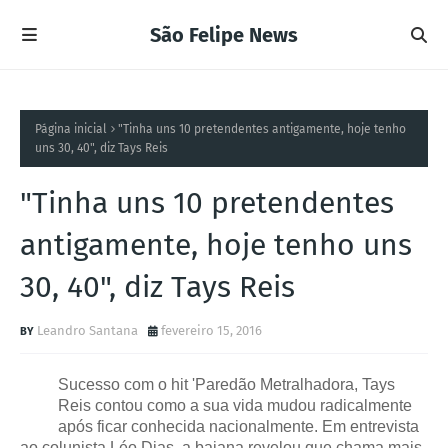
São Felipe News
Página inicial
"Tinha uns 10 pretendentes antigamente, hoje tenho
uns 30, 40", diz Tays Reis
"Tinha uns 10 pretendentes
antigamente, hoje tenho uns
30, 40", diz Tays Reis
Leandro Santana
fevereiro 15, 2016
Sucesso com o hit 'Paredão Metralhadora, Tays
Reis contou como a sua vida mudou radicalmente
após ficar conhecida nacionalmente. Em entrevista
ao colunista Léo Dias, a baiana revelou que chama mais