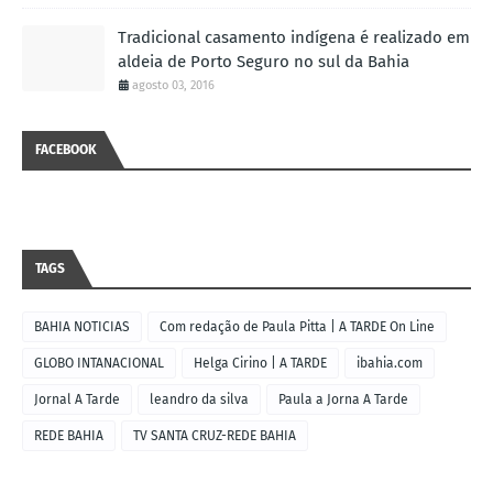
Tradicional casamento indígena é realizado em
aldeia de Porto Seguro no sul da Bahia
agosto 03, 2016
FACEBOOK
TAGS
BAHIA NOTICIAS
Com redação de Paula Pitta | A TARDE On Line
GLOBO INTANACIONAL
Helga Cirino | A TARDE
ibahia.com
Jornal A Tarde
leandro da silva
Paula a Jorna A Tarde
REDE BAHIA
TV SANTA CRUZ-REDE BAHIA