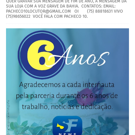
QUER GRAVAR SUA MENSAGEM DE FIM DE ANO, A MENSAGEM DA
SUA LOJA COM A VOZ GRAVE DA BAHIA. CONTATOS: EMAIL:
PACHECO10LOCUTOR@GMAIL.COM OI (75) 88818631 VIVO
(75)98656022 VOCÊ FALA COM PACHECO 10.