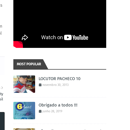
as
in
l
MOST POPULAR
LOCUTOR PACHECO 10
novembro 30, 2013
S
ty
sil
Obrigado a todos !!!
junho 28, 2019