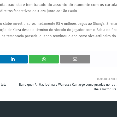
pital paulista e tem tratado do assunto diretamente com os cartol
direitos federativos de Kieza junto ao São Paulo.
s o clube investiu aproximadamente R$ 4 milhões pagos ao Shangai Shenx
tação de Kieza desde o término do vínculo do jogador com o Bahia no fina
no na temporada passada, quando terminou o ano como vice-artilheiro do
MAIS RECENTE
 luta
Band quer Anitta, Joelma e Wanessa Camargo como juradas no reali
'The X Factor Bra