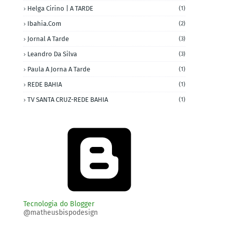
Helga Cirino | A TARDE
(1)
Ibahia.com
(2)
Jornal A Tarde
(3)
Leandro Da Silva
(3)
Paula A Jorna A Tarde
(1)
REDE BAHIA
(1)
TV SANTA CRUZ-REDE BAHIA
(1)
Tecnologia do Blogger
@matheusbispodesign