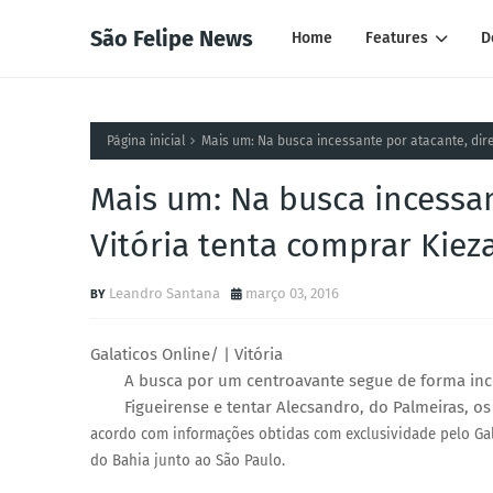
São Felipe News
Home
Features
D
Página inicial
Mais um: Na busca incessante por atacante, dire
Mais um: Na busca incessan
Vitória tenta comprar Kiez
Leandro Santana
março 03, 2016
Galaticos Online/ | Vitória
A busca por um centroavante segue de forma ince
Figueirense e tentar Alecsandro, do Palmeiras, o
acordo com informações obtidas com exclusividade pelo Galá
do Bahia junto ao São Paulo.