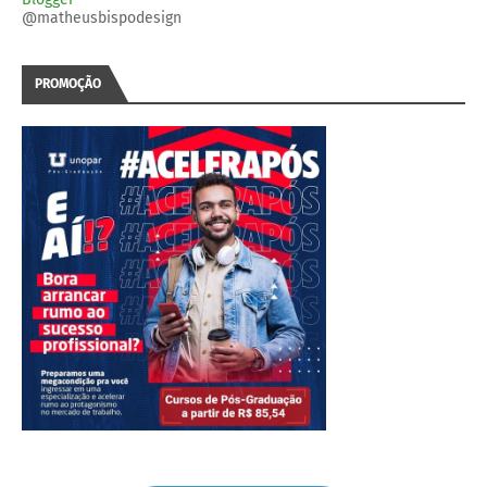
@matheusbispodesign
PROMOÇÃO