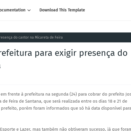
ocumentation
Download This Template
resença do cantor na Micareta de Feira
efeitura para exigir presença do
a
em frente à prefeitura na segunda (24) para cobrar do prefeito Jo
 de Feira de Santana, que será realizada entre os dias 18 e 21 de
 prefeito, porém foram informados que só há data disponível par
, Esporte e Lazer, mas também não obtiveram sucesso, já que fora