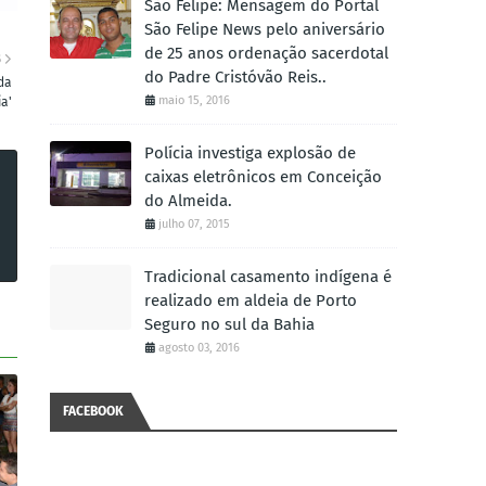
São Felipe: Mensagem do Portal
São Felipe News pelo aniversário
de 25 anos ordenação sacerdotal
S
do Padre Cristóvão Reis..
 da
maio 15, 2016
ia'
Polícia investiga explosão de
caixas eletrônicos em Conceição
do Almeida.
julho 07, 2015
Tradicional casamento indígena é
realizado em aldeia de Porto
Seguro no sul da Bahia
agosto 03, 2016
FACEBOOK