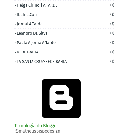
Helga Cirino | A TARDE
(1)
Ibahia.com
(2)
Jornal A Tarde
(3)
Leandro Da Silva
(3)
Paula A Jorna A Tarde
(1)
REDE BAHIA
(1)
TV SANTA CRUZ-REDE BAHIA
(1)
Tecnologia do Blogger
@matheusbispodesign