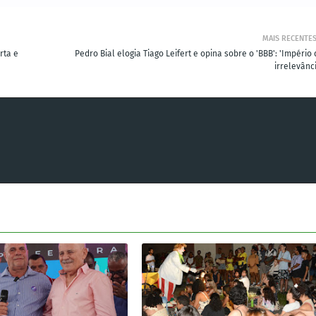
MAIS RECENTE
rta e
Pedro Bial elogia Tiago Leifert e opina sobre o 'BBB': 'Império
irrelevânc