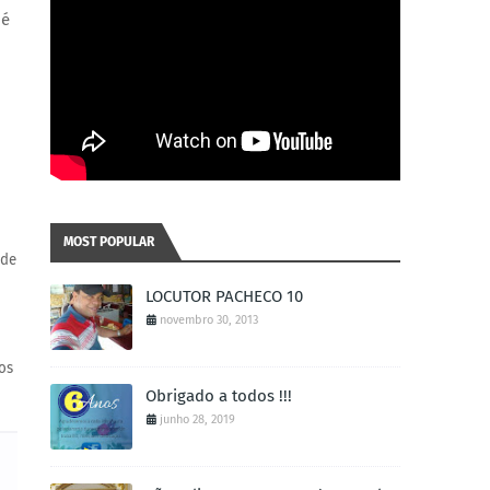
 é
MOST POPULAR
 de
LOCUTOR PACHECO 10
novembro 30, 2013
os
Obrigado a todos !!!
junho 28, 2019