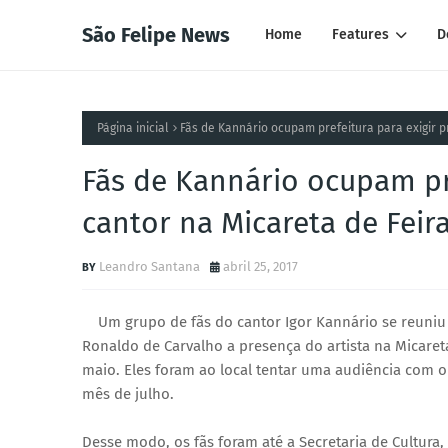
São Felipe News
Home
Features
D
Página inicial
Fãs de Kannário ocupam prefeitura para exigir p
Fãs de Kannário ocupam pr
cantor na Micareta de Feir
Leandro Santana
abril 25, 2017
Um grupo de fãs do cantor Igor Kannário se reuniu 
Ronaldo de Carvalho a presença do artista na Micareta
maio. Eles foram ao local tentar uma audiência com o
mês de julho.
Desse modo, os fãs foram até a Secretaria de Cultura