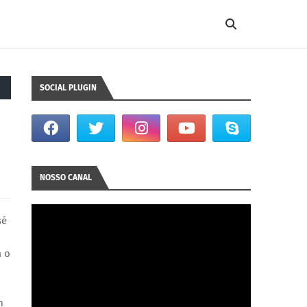
SOCIAL PLUGIN
NOSSO CANAL
sé
a o
m