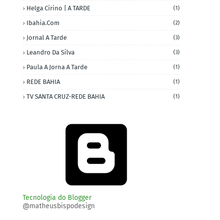
Helga Cirino | A TARDE
(1)
Ibahia.com
(2)
Jornal A Tarde
(3)
Leandro Da Silva
(3)
Paula A Jorna A Tarde
(1)
REDE BAHIA
(1)
TV SANTA CRUZ-REDE BAHIA
(1)
Tecnologia do Blogger
@matheusbispodesign