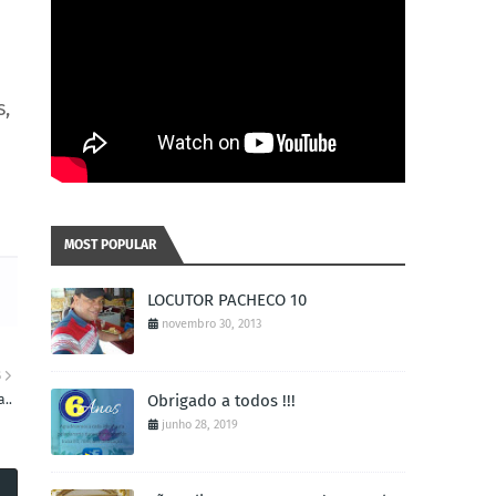
s,
MOST POPULAR
LOCUTOR PACHECO 10
novembro 30, 2013
S
Obrigado a todos !!!
..
junho 28, 2019