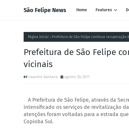
São Felipe News
Home
Features
D
Página inicial
Prefeitura de São Felipe continua recuperação d
Prefeitura de São Felipe c
vicinais
Leandro Santana
agosto 20, 2017
A Prefeitura de São Felipe, através da Secre
intensificado os serviços de revitalização d
atenções foram voltadas para a estrada que
Copioba Sul.