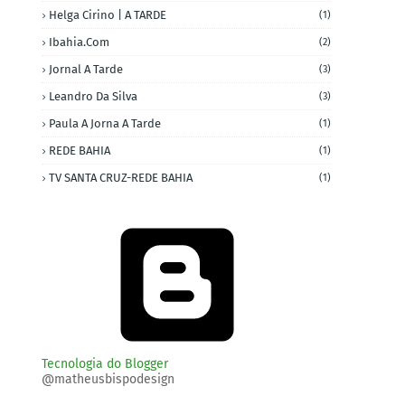
Helga Cirino | A TARDE
(1)
Ibahia.com
(2)
Jornal A Tarde
(3)
Leandro Da Silva
(3)
Paula A Jorna A Tarde
(1)
REDE BAHIA
(1)
TV SANTA CRUZ-REDE BAHIA
(1)
Tecnologia do Blogger
@matheusbispodesign