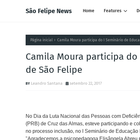
São Felipe News
Home
Features
D
Página inicial
Camila Moura participa do I Seminário de Educa
Camila Moura participa do 
de São Felipe
Leandro Santana
setembro 22, 2017
No Dia da Luta Nacional das Pessoas com Deficiê
(PRB) de Cruz das Almas, esteve participando e co
no processo inclusão, no I Seminário de Educação 
"Agradecemos a psicopedagoga Elisângela Abreu pel