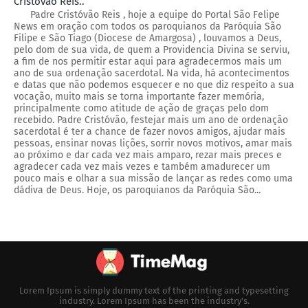
Cristóvão Reis..
Padre Cristóvão Reis , hoje a equipe do Portal São Felipe
News em oração com todos os paroquianos da Paróquia São
Filipe e São Tiago (Diocese de Amargosa) , louvamos a Deus,
pelo dom de sua vida, de quem a Providencia Divina se serviu,
a fim de nos permitir estar aqui para agradecermos mais um
ano de sua ordenação sacerdotal. Na vida, há acontecimentos
e datas que não podemos esquecer e no que diz respeito a sua
vocação, muito mais se torna importante fazer memória,
principalmente como atitude de ação de graças pelo dom
recebido. Padre Cristóvão, festejar mais um ano de ordenação
sacerdotal é ter a chance de fazer novos amigos, ajudar mais
pessoas, ensinar novas lições, sorrir novos motivos, amar mais
ao próximo e dar cada vez mais amparo, rezar mais preces e
agradecer cada vez mais vezes e também amadurecer um
pouco mais e olhar a sua missão de lançar as redes como uma
dádiva de Deus. Hoje, os paroquianos da Paróquia São...
Lorem Ipsum is simply dummy text of the printing and typesetting
industry. Lorem Ipsum has been the industry's.