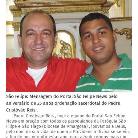
São Felipe: Mensagem do Portal São Felipe News pelo
aniversário de 25 anos ordenação sacerdotal do Padre
Cristóvão Reis..
Padre Cristóvão Reis , hoje a equipe do Portal São Felipe
News em oração com todos os paroquianos da Paróquia São
Filipe e São Tiago (Diocese de Amargosa) , louvamos a Deus,
pelo dom de sua vida, de quem a Providencia Divina se serviu,
a fim de nos permitir estar aqui para agradecermos mais um