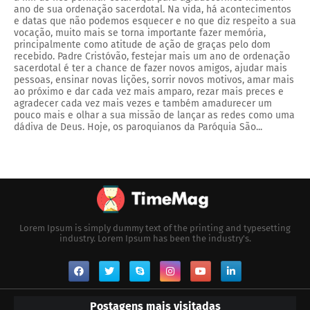
ano de sua ordenação sacerdotal. Na vida, há acontecimentos
e datas que não podemos esquecer e no que diz respeito a sua
vocação, muito mais se torna importante fazer memória,
principalmente como atitude de ação de graças pelo dom
recebido. Padre Cristóvão, festejar mais um ano de ordenação
sacerdotal é ter a chance de fazer novos amigos, ajudar mais
pessoas, ensinar novas lições, sorrir novos motivos, amar mais
ao próximo e dar cada vez mais amparo, rezar mais preces e
agradecer cada vez mais vezes e também amadurecer um
pouco mais e olhar a sua missão de lançar as redes como uma
dádiva de Deus. Hoje, os paroquianos da Paróquia São...
Lorem Ipsum is simply dummy text of the printing and typesetting
industry. Lorem Ipsum has been the industry's.
Postagens mais visitadas