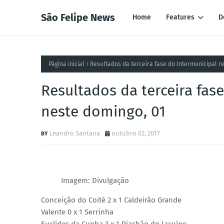
São Felipe News
Home
Features
D
Página inicial
Resultados da terceira fase do Intermunicipal r
Resultados da terceira fas
neste domingo, 01
Leandro Santana
outubro 02, 2017
Imagem: Divulgação
Conceição do Coité 2 x 1 Caldeirão Grande
Valente 0 x 1 Serrinha