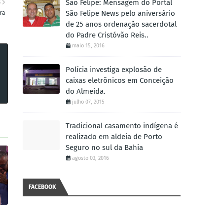
São Felipe: Mensagem do Portal
S
São Felipe News pelo aniversário
ra
de 25 anos ordenação sacerdotal
do Padre Cristóvão Reis..
maio 15, 2016
Polícia investiga explosão de
caixas eletrônicos em Conceição
do Almeida.
julho 07, 2015
Tradicional casamento indígena é
realizado em aldeia de Porto
Seguro no sul da Bahia
agosto 03, 2016
FACEBOOK