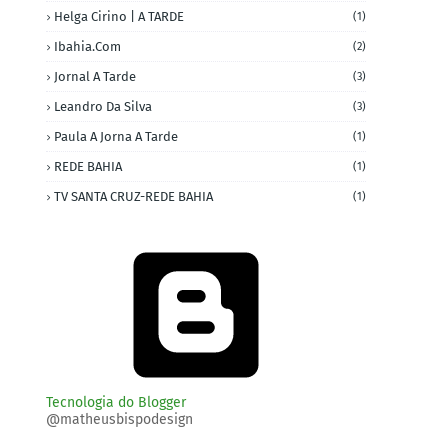
Helga Cirino | A TARDE
(1)
Ibahia.com
(2)
Jornal A Tarde
(3)
Leandro Da Silva
(3)
Paula A Jorna A Tarde
(1)
REDE BAHIA
(1)
TV SANTA CRUZ-REDE BAHIA
(1)
Tecnologia do Blogger
@matheusbispodesign