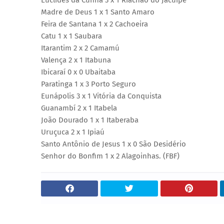
Euclides da Cunha 3 x 1 Riachão do Jacuípe
Madre de Deus 1 x 1 Santo Amaro
Feira de Santana 1 x 2 Cachoeira
Catu 1 x 1 Saubara
Itarantim 2 x 2 Camamú
Valença 2 x 1 Itabuna
Ibicaraí 0 x 0 Ubaitaba
Paratinga 1 x 3 Porto Seguro
Eunápolis 3 x 1 Vitória da Conquista
Guanambí 2 x 1 Itabela
João Dourado 1 x 1 Itaberaba
Uruçuca 2 x 1 Ipiaú
Santo Antônio de Jesus 1 x 0 São Desidério
Senhor do Bonfim 1 x 2 Alagoinhas. (FBF)