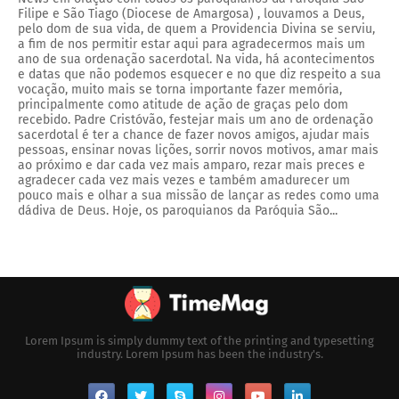
Filipe e São Tiago (Diocese de Amargosa) , louvamos a Deus,
pelo dom de sua vida, de quem a Providencia Divina se serviu,
a fim de nos permitir estar aqui para agradecermos mais um
ano de sua ordenação sacerdotal. Na vida, há acontecimentos
e datas que não podemos esquecer e no que diz respeito a sua
vocação, muito mais se torna importante fazer memória,
principalmente como atitude de ação de graças pelo dom
recebido. Padre Cristóvão, festejar mais um ano de ordenação
sacerdotal é ter a chance de fazer novos amigos, ajudar mais
pessoas, ensinar novas lições, sorrir novos motivos, amar mais
ao próximo e dar cada vez mais amparo, rezar mais preces e
agradecer cada vez mais vezes e também amadurecer um
pouco mais e olhar a sua missão de lançar as redes como uma
dádiva de Deus. Hoje, os paroquianos da Paróquia São...
Lorem Ipsum is simply dummy text of the printing and typesetting
industry. Lorem Ipsum has been the industry's.