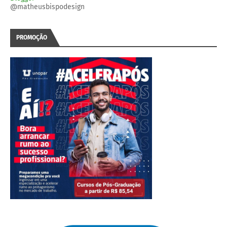
@matheusbispodesign
PROMOÇÃO