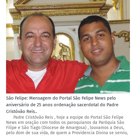
São Felipe: Mensagem do Portal São Felipe News pelo
aniversário de 25 anos ordenação sacerdotal do Padre
Cristóvão Reis..
Padre Cristóvão Reis , hoje a equipe do Portal São Felipe
News em oração com todos os paroquianos da Paróquia São
Filipe e São Tiago (Diocese de Amargosa) , louvamos a Deus,
pelo dom de sua vida, de quem a Providencia Divina se serviu,