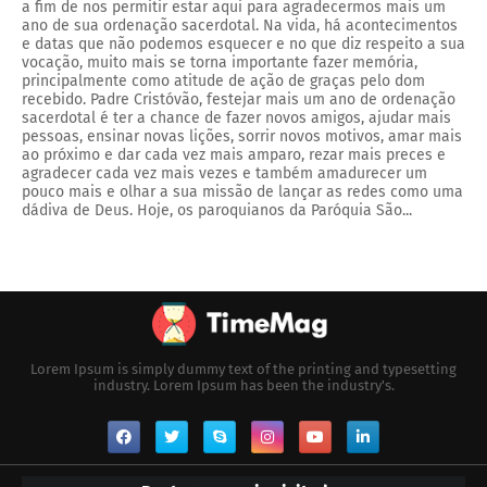
a fim de nos permitir estar aqui para agradecermos mais um
ano de sua ordenação sacerdotal. Na vida, há acontecimentos
e datas que não podemos esquecer e no que diz respeito a sua
vocação, muito mais se torna importante fazer memória,
principalmente como atitude de ação de graças pelo dom
recebido. Padre Cristóvão, festejar mais um ano de ordenação
sacerdotal é ter a chance de fazer novos amigos, ajudar mais
pessoas, ensinar novas lições, sorrir novos motivos, amar mais
ao próximo e dar cada vez mais amparo, rezar mais preces e
agradecer cada vez mais vezes e também amadurecer um
pouco mais e olhar a sua missão de lançar as redes como uma
dádiva de Deus. Hoje, os paroquianos da Paróquia São...
Lorem Ipsum is simply dummy text of the printing and typesetting
industry. Lorem Ipsum has been the industry's.