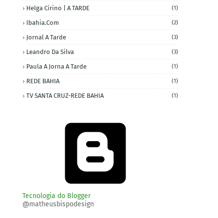
Helga Cirino | A TARDE
(1)
Ibahia.com
(2)
Jornal A Tarde
(3)
Leandro Da Silva
(3)
Paula A Jorna A Tarde
(1)
REDE BAHIA
(1)
TV SANTA CRUZ-REDE BAHIA
(1)
Tecnologia do Blogger
@matheusbispodesign