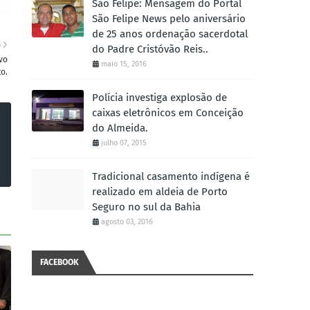
São Felipe: Mensagem do Portal
São Felipe News pelo aniversário
de 25 anos ordenação sacerdotal
S
do Padre Cristóvão Reis..
vo
maio 15, 2016
o.
Polícia investiga explosão de
caixas eletrônicos em Conceição
do Almeida.
julho 07, 2015
Tradicional casamento indígena é
realizado em aldeia de Porto
Seguro no sul da Bahia
agosto 03, 2016
FACEBOOK