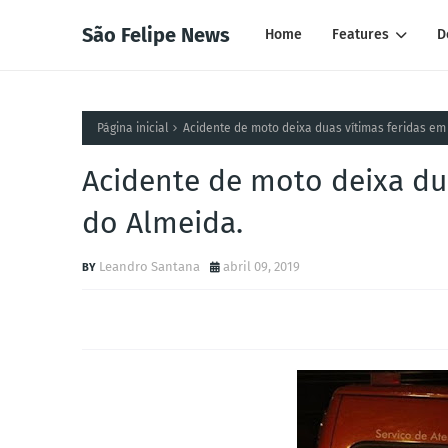
São Felipe News
Home
Features
D
Página inicial
Acidente de moto deixa duas vítimas feridas em
Acidente de moto deixa du
do Almeida.
Leandro Santana
abril 09, 2019