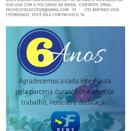
SUA LOJA COM A VOZ GRAVE DA BAHIA. CONTATOS: EMAIL:
PACHECO10LOCUTOR@GMAIL.COM OI (75) 88818631 VIVO
(75)98656022 VOCÊ FALA COM PACHECO 10.