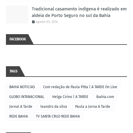
Tradicional casamento indígena é realizado em
aldeia de Porto Seguro no sul da Bahia
agosto 03, 2016
FACEBOOK
TAGS
BAHIA NOTICIAS
Com redação de Paula Pitta | A TARDE On Line
GLOBO INTANACIONAL
Helga Cirino | A TARDE
ibahia.com
Jornal A Tarde
leandro da silva
Paula a Jorna A Tarde
REDE BAHIA
TV SANTA CRUZ-REDE BAHIA