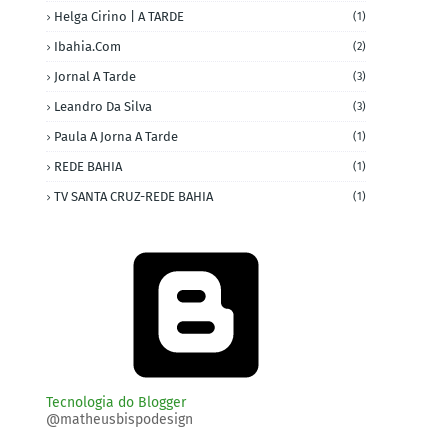
Helga Cirino | A TARDE
(1)
Ibahia.com
(2)
Jornal A Tarde
(3)
Leandro Da Silva
(3)
Paula A Jorna A Tarde
(1)
REDE BAHIA
(1)
TV SANTA CRUZ-REDE BAHIA
(1)
Tecnologia do Blogger
@matheusbispodesign