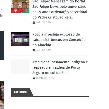
São Felipe: Mensagem do Portal
São Felipe News pelo aniversário
S
de 25 anos ordenação sacerdotal
de
do Padre Cristóvão Reis..
maio 15, 2016
Polícia investiga explosão de
caixas eletrônicos em Conceição
do Almeida.
julho 07, 2015
Tradicional casamento indígena é
realizado em aldeia de Porto
Seguro no sul da Bahia
agosto 03, 2016
FACEBOOK