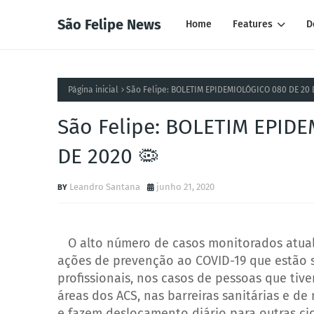
São Felipe News
Home
Features
D
Página inicial
São Felipe: BOLETIM EPIDEMIOLÓGICO 080 DE 20 
São Felipe: BOLETIM EPID
DE 2020 🦠
Leandro Santana
junho 21, 2020
O alto número de casos monitorados atualm
ações de prevenção ao COVID-19 que estão s
profissionais, nos casos de pessoas que ti
áreas dos ACS, nas barreiras sanitárias e 
e fazem deslocamento diário para outras c