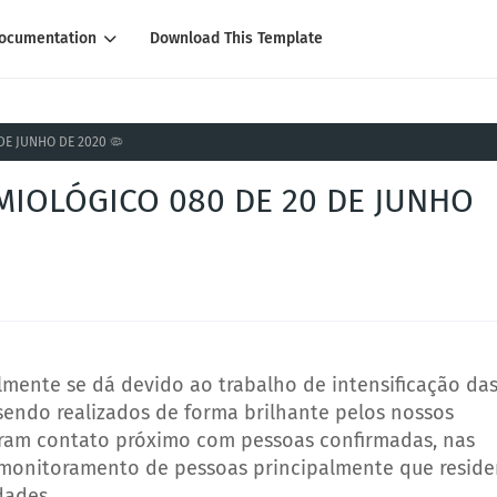
ocumentation
Download This Template
DE JUNHO DE 2020 🦠
EMIOLÓGICO 080 DE 20 DE JUNHO
ente se dá devido ao trabalho de intensificação da
endo realizados de forma brilhante pelos nossos
veram contato próximo com pessoas confirmadas, nas
de monitoramento de pessoas principalmente que resid
idade
s.