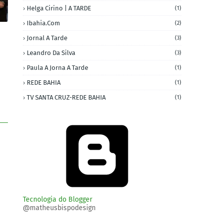
Helga Cirino | A TARDE
(1)
Ibahia.com
(2)
Jornal A Tarde
(3)
Leandro Da Silva
(3)
Paula A Jorna A Tarde
(1)
REDE BAHIA
(1)
TV SANTA CRUZ-REDE BAHIA
(1)
Tecnologia do Blogger
@matheusbispodesign