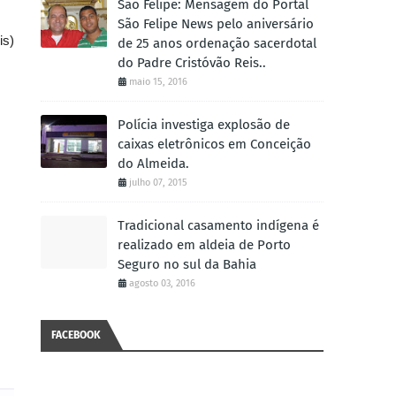
São Felipe: Mensagem do Portal
São Felipe News pelo aniversário
is)
de 25 anos ordenação sacerdotal
do Padre Cristóvão Reis..
maio 15, 2016
Polícia investiga explosão de
caixas eletrônicos em Conceição
do Almeida.
julho 07, 2015
Tradicional casamento indígena é
realizado em aldeia de Porto
Seguro no sul da Bahia
agosto 03, 2016
FACEBOOK