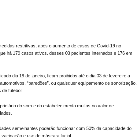
edidas restritivas, após o aumento de casos de Covid-19 no
 que há 179 casos ativos, desses 03 pacientes internados e 176 em
licado dia 19 de janeiro, ficam proibidos até o dia 03 de fevereiro a
 automotivos, “paredões”, ou quaisquer equipamento de sonorização.
 de futebol.
rietário do som e do estabelecimento multas no valor de
dades.
vidades semelhantes poderão funcionar com 50% da capacidade do
de vacinação e uso de máscara facial.