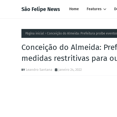
São Felipe News
Home
Features
D
Página inicial
Conceição do Almeida: Prefeitura proíbe evento
Conceição do Almeida: Pref
medidas restritivas para o
Leandro Santana
janeiro 24, 2022