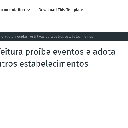
ocumentation
Download This Template
s e adota medidas restritivas para outros estabelecimentos
eitura proíbe eventos e adota
utros estabelecimentos