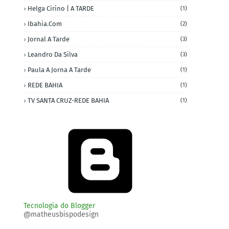
Helga Cirino | A TARDE
(1)
Ibahia.com
(2)
Jornal A Tarde
(3)
Leandro Da Silva
(3)
Paula A Jorna A Tarde
(1)
REDE BAHIA
(1)
TV SANTA CRUZ-REDE BAHIA
(1)
Tecnologia do Blogger
@matheusbispodesign