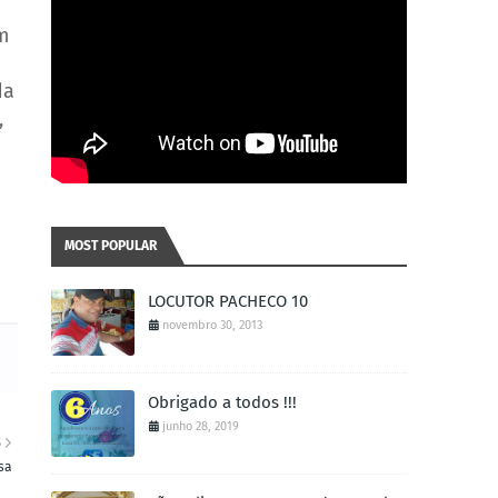
m
da
,
a
MOST POPULAR
LOCUTOR PACHECO 10
novembro 30, 2013
Obrigado a todos !!!
junho 28, 2019
S
sa