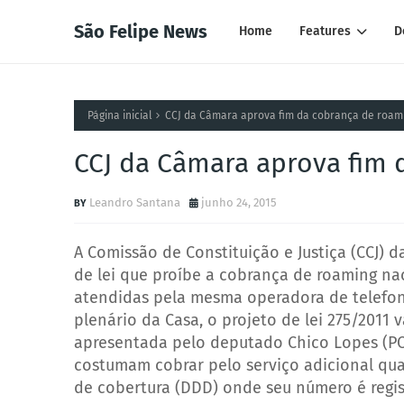
São Felipe News
Home
Features
D
Página inicial
CCJ da Câmara aprova fim da cobrança de roam
CCJ da Câmara aprova fim 
Leandro Santana
junho 24, 2015
A Comissão de Constituição e Justiça (CCJ)
de lei que proíbe a cobrança de roaming na
atendidas pela mesma operadora de telefoni
plenário da Casa, o projeto de lei 275/2011 
apresentada pelo deputado Chico Lopes (PC
costumam cobrar pelo serviço adicional qua
de cobertura (DDD) onde seu número é regis