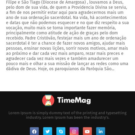
Filipe e São Tiago (Diocese de Amargosa) , louvamos a Deus,
pelo dom de sua vida, de quem a Providencia Divina se serviu,
a fim de nos permitir estar aqui para agradecermos mais um
ano de sua ordenação sacerdotal. Na vida, há acontecimentos
e datas que não podemos esquecer e no que diz respeito a sua
vocação, muito mais se torna importante fazer memória,
principalmente como atitude de ação de graças pelo dom
recebido. Padre Cristóvão, festejar mais um ano de ordenação
sacerdotal é ter a chance de fazer novos amigos, ajudar mais
pessoas, ensinar novas lições, sorrir novos motivos, amar mais
ao próximo e dar cada vez mais amparo, rezar mais preces e
agradecer cada vez mais vezes e também amadurecer um
pouco mais e olhar a sua missão de lançar as redes como uma
dádiva de Deus. Hoje, os paroquianos da Paróquia São...
Lorem Ipsum is simply dummy text of the printing and typesetting
industry. Lorem Ipsum has been the industry's.