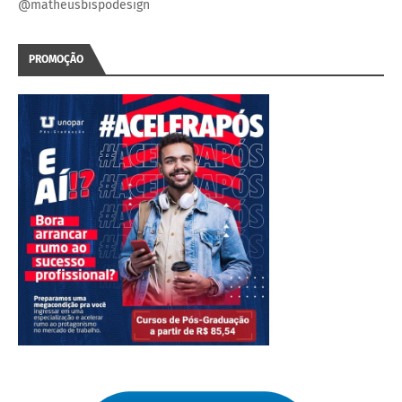
@matheusbispodesign
PROMOÇÃO