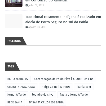
em Conceição do Almeida.
julho 07, 2015
Tradicional casamento indígena é realizado em
aldeia de Porto Seguro no sul da Bahia
agosto 03, 2016
FACEBOOK
TAGS
BAHIA NOTICIAS
Com redação de Paula Pitta | A TARDE On Line
GLOBO INTANACIONAL
Helga Cirino | A TARDE
ibahia.com
Jornal A Tarde
leandro da silva
Paula a Jorna A Tarde
REDE BAHIA
TV SANTA CRUZ-REDE BAHIA