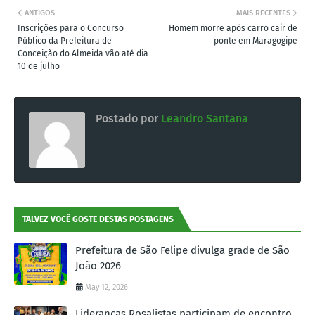
ANTIGOS
MAIS RECENTES
Inscrições para o Concurso
Homem morre após carro cair de
Público da Prefeitura de
ponte em Maragogipe
Conceição do Almeida vão até dia
10 de julho
Postado por
Leandro Santana
TALVEZ VOCÊ GOSTE DESTAS POSTAGENS
Prefeitura de São Felipe divulga grade de São
João 2026
May 12, 2026
Lideranças Rosalistas participam de encontro