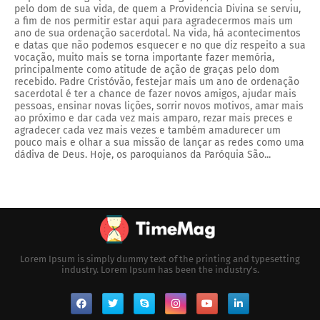
pelo dom de sua vida, de quem a Providencia Divina se serviu,
a fim de nos permitir estar aqui para agradecermos mais um
ano de sua ordenação sacerdotal. Na vida, há acontecimentos
e datas que não podemos esquecer e no que diz respeito a sua
vocação, muito mais se torna importante fazer memória,
principalmente como atitude de ação de graças pelo dom
recebido. Padre Cristóvão, festejar mais um ano de ordenação
sacerdotal é ter a chance de fazer novos amigos, ajudar mais
pessoas, ensinar novas lições, sorrir novos motivos, amar mais
ao próximo e dar cada vez mais amparo, rezar mais preces e
agradecer cada vez mais vezes e também amadurecer um
pouco mais e olhar a sua missão de lançar as redes como uma
dádiva de Deus. Hoje, os paroquianos da Paróquia São...
Lorem Ipsum is simply dummy text of the printing and typesetting
industry. Lorem Ipsum has been the industry's.