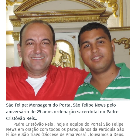
São Felipe: Mensagem do Portal São Felipe News pelo
aniversário de 25 anos ordenação sacerdotal do Padre
Cristóvão Reis..
Padre Cristóvão Reis , hoje a equipe do Portal São Felipe
News em oração com todos os paroquianos da Paróquia São
Filipe e São Tiago (Diocese de Amargosa) , louvamos a Deus,