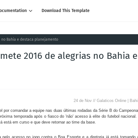
ocumentation
Download This Template
s no Bahia e destaca planejamento
mete 2016 de alegrias no Bahia e
24 de Nov // Galaticos Online | Bah
vel por comandar a equipe nas duas últimas rodadas da Série B do Campeona
próxima temporada após o fiasco do 'não' acesso à elite do futebol nacional.
á está em curso e que deve retornar ao time da base.
a pelo acesso no jogo contra o Boa Esporte e a diretoria já está tomando 