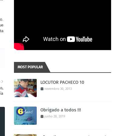
o.
ue
ta
MOST POPULAR
S
LOCUTOR PACHECO 10
o,
novembro 30, 2013
cia
Obrigado a todos !!!
junho 28, 2019