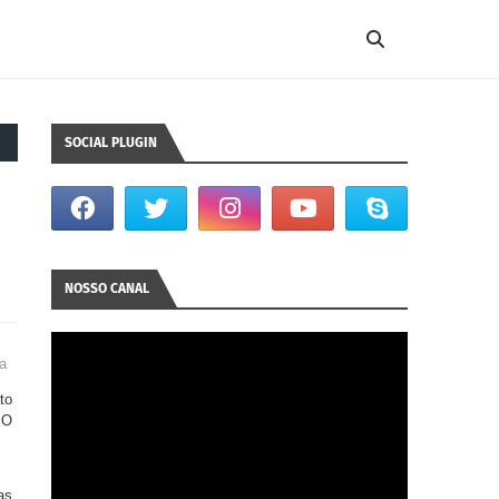
SOCIAL PLUGIN
NOSSO CANAL
ia
to
 O
as