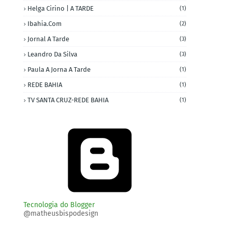
Helga Cirino | A TARDE
(1)
Ibahia.com
(2)
Jornal A Tarde
(3)
Leandro Da Silva
(3)
Paula A Jorna A Tarde
(1)
REDE BAHIA
(1)
TV SANTA CRUZ-REDE BAHIA
(1)
Tecnologia do Blogger
@matheusbispodesign