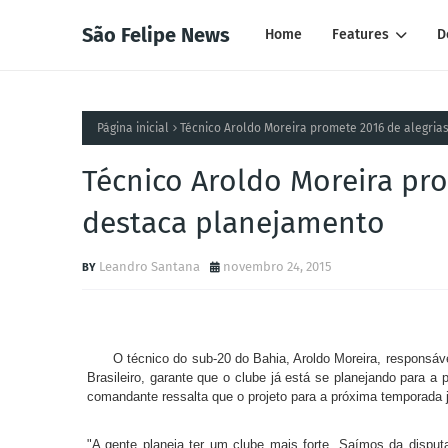
São Felipe News
Home
Features
D
Página inicial
Técnico Aroldo Moreira promete 2016 de alegria
Técnico Aroldo Moreira pro
destaca planejamento
Leandro Santana
novembro 24, 2015
O técnico do sub-20 do Bahia, Aroldo Moreira, responsá
Brasileiro, garante que o clube já está se planejando para a 
comandante ressalta que o projeto para a próxima temporada j
"A gente planeja ter um clube mais forte. Saímos da disput