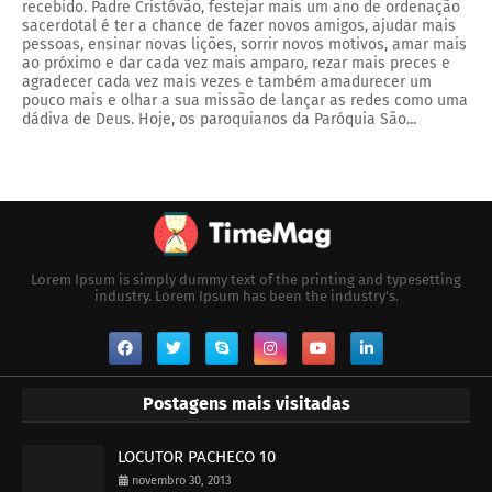
recebido. Padre Cristóvão, festejar mais um ano de ordenação
sacerdotal é ter a chance de fazer novos amigos, ajudar mais
pessoas, ensinar novas lições, sorrir novos motivos, amar mais
ao próximo e dar cada vez mais amparo, rezar mais preces e
agradecer cada vez mais vezes e também amadurecer um
pouco mais e olhar a sua missão de lançar as redes como uma
dádiva de Deus. Hoje, os paroquianos da Paróquia São...
Lorem Ipsum is simply dummy text of the printing and typesetting
industry. Lorem Ipsum has been the industry's.
Postagens mais visitadas
LOCUTOR PACHECO 10
novembro 30, 2013