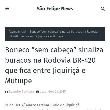
São Felipe News
Página inicial
Boneco ”sem cabeça” sinaliza buracos na Rodovia
BR-420 que fica entre Jiquiriçá e Mutuípe
Boneco ”sem cabeça” sinaliza
buracos na Rodovia BR-420
que fica entre Jiquiriçá e
Mutuípe
Leandro Santana
dezembro 21, 2015
21 de Dez // Marcos Frahm | Vale do Jiquiriçá