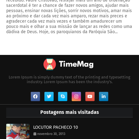
recebido. Padre Cristóvão, festejar mais um ano de ordenação
sacerdotal é ter a chance de fazer novos amigos, ajudar mais
pessoas, ensinar novas lições, sorrir novos motivos, amar mais
ao próximo e dar cada vez mais amparo, rezar mais preces e
agradecer cada vez mais vezes e também amadurecer um
pouco mais e olhar a sua missão de lançar as redes como uma
dádiva de Deus. Hoje, os paroquianos da Paróquia São...
Lorem Ipsum is simply dummy text of the printing and typesetting
industry. Lorem Ipsum has been the industry's.
Postagens mais visitadas
LOCUTOR PACHECO 10
novembro 30, 2013