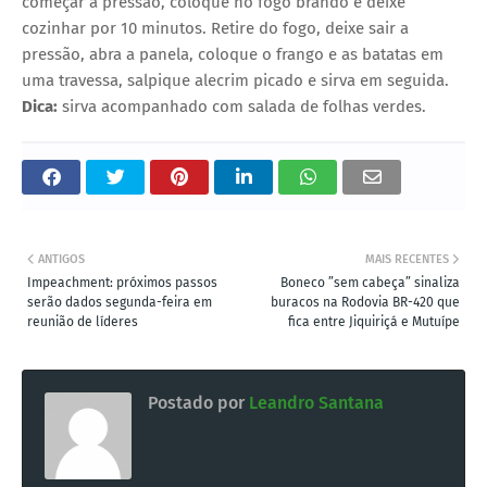
começar a pressão, coloque no fogo brando e deixe
cozinhar por 10 minutos. Retire do fogo, deixe sair a
pressão, abra a panela, coloque o frango e as batatas em
uma travessa, salpique alecrim picado e sirva em seguida.
Dica:
sirva acompanhado com salada de folhas verdes.
ANTIGOS
MAIS RECENTES
Impeachment: próximos passos
Boneco ”sem cabeça” sinaliza
serão dados segunda-feira em
buracos na Rodovia BR-420 que
reunião de líderes
fica entre Jiquiriçá e Mutuípe
Postado por
Leandro Santana