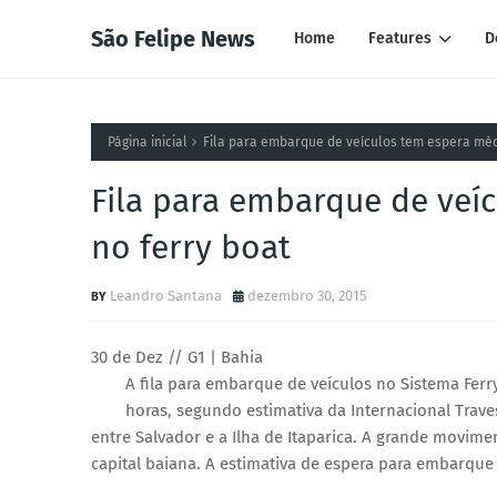
São Felipe News
Home
Features
D
Página inicial
Fila para embarque de veículos tem espera médi
Fila para embarque de veí
no ferry boat
Leandro Santana
dezembro 30, 2015
30 de Dez // G1 | Bahia
A fila para embarque de veículos no Sistema Ferr
horas, segundo estimativa da Internacional Trave
entre Salvador e a Ilha de Itaparica. A grande movim
capital baiana. A estimativa de espera para embarque