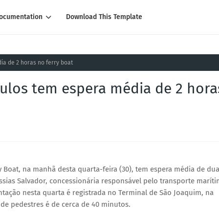
ocumentation
Download This Template
a de 2 horas no ferry boat
culos tem espera média de 2 hora
y Boat, na manhã desta quarta-feira (30), tem espera média de du
ssias Salvador, concessionária responsável pelo transporte marít
entação nesta quarta é registrada no Terminal de São Joaquim, na
 de pedestres é de cerca de 40 minutos.