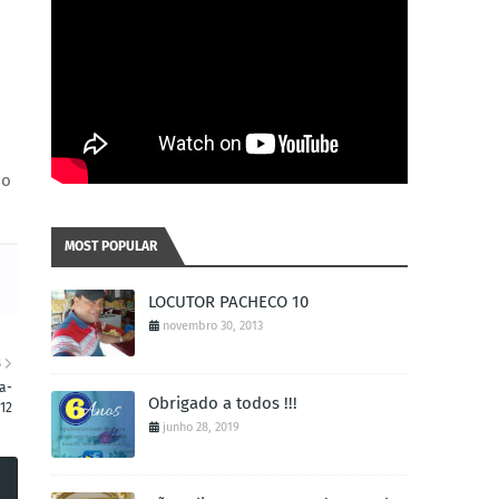
do
MOST POPULAR
LOCUTOR PACHECO 10
novembro 30, 2013
S
a-
Obrigado a todos !!!
/12
junho 28, 2019