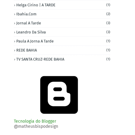
Helga Cirino | A TARDE
(1)
Ibahia.com
(2)
Jornal A Tarde
(3)
Leandro Da Silva
(3)
Paula A Jorna A Tarde
(1)
REDE BAHIA
(1)
TV SANTA CRUZ-REDE BAHIA
(1)
Tecnologia do Blogger
@matheusbispodesign