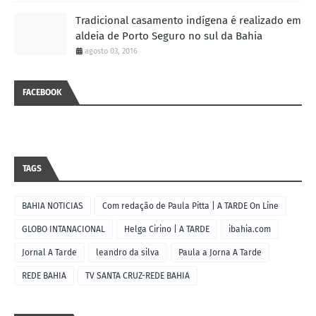
Tradicional casamento indígena é realizado em
aldeia de Porto Seguro no sul da Bahia
agosto 03, 2016
FACEBOOK
TAGS
BAHIA NOTICIAS
Com redação de Paula Pitta | A TARDE On Line
GLOBO INTANACIONAL
Helga Cirino | A TARDE
ibahia.com
Jornal A Tarde
leandro da silva
Paula a Jorna A Tarde
REDE BAHIA
TV SANTA CRUZ-REDE BAHIA