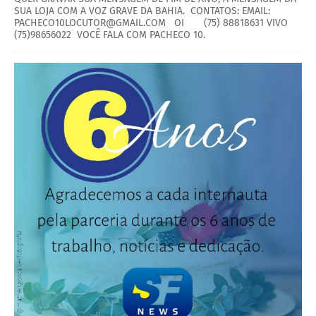
SUA LOJA COM A VOZ GRAVE DA BAHIA. CONTATOS: EMAIL:
PACHECO10LOCUTOR@GMAIL.COM OI (75) 88818631 VIVO
(75)98656022 VOCÊ FALA COM PACHECO 10.