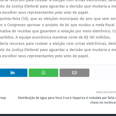
eria recursos para custear a eleição com urnas eletrônicas, dev
o da Justiça Eleitoral para aguardar a decisão que mudaria a m
m a escolher seus representantes pelo voto de papel.
 quinta-feira (10), que as eleições municipais do ano que vem se
ós o Congresso aprovar o projeto de lei que mudou a meta fiscal
mativa de receitas que garantem a votação por meio eletrônico. 
garantidos. A equipe econômica manteve corte de R$ 161 milhões.
eria recursos para custear a eleição com urnas eletrônicas, dev
o da Justiça Eleitoral para aguardar a decisão que mudaria a m
m a escolher seus representantes pelo voto de papel.
MAIS RECENTE
 Inep
Distribuição de água para Vera Cruz e Itaparica é reduzida por falta
chuva no recônca