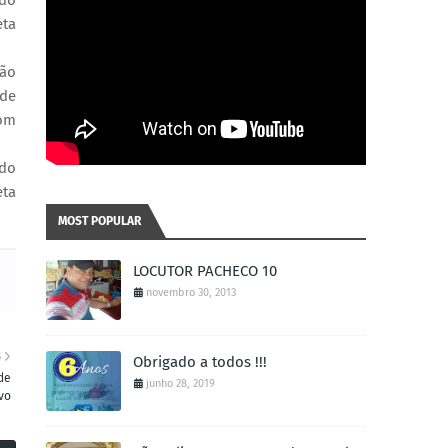
ido
eta
rão
 de
Com
ido
eta
MOST POPULAR
LOCUTOR PACHECO 10
novembro 30, 2013
S
Obrigado a todos !!!
 de
junho 28, 2019
vo