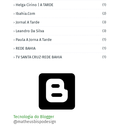
Helga Cirino | A TARDE
(1)
Ibahia.com
(2)
Jornal A Tarde
(3)
Leandro Da Silva
(3)
Paula A Jorna A Tarde
(1)
REDE BAHIA
(1)
TV SANTA CRUZ-REDE BAHIA
(1)
Tecnologia do Blogger
@matheusbispodesign