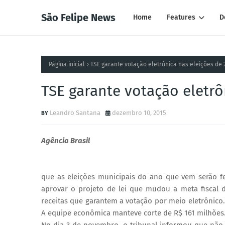
São Felipe News
Home
Features
D
Página inicial
TSE garante votação eletrônica nas eleições de 
TSE garante votação eletrô
Leandro Santana
dezembro 10, 2015
Agência Brasil
que as eleições municipais do ano que vem serão fe
aprovar o projeto de lei que mudou a meta fiscal 
receitas que garantem a votação por meio eletrônico. 
A equipe econômica manteve corte de R$ 161 milhões