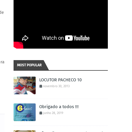
de
ura
MOST POPULAR
LOCUTOR PACHECO 10
novembro 30, 2013
Obrigado a todos !!!
junho 28, 2019