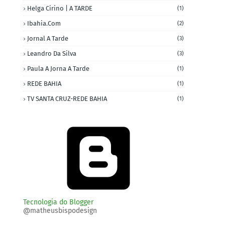
Helga Cirino | A TARDE
(1)
Ibahia.com
(2)
Jornal A Tarde
(3)
Leandro Da Silva
(3)
Paula A Jorna A Tarde
(1)
REDE BAHIA
(1)
TV SANTA CRUZ-REDE BAHIA
(1)
Tecnologia do Blogger
@matheusbispodesign