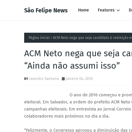
São Felipe News
Home
Features
D
Página inicial
ACM Neto nega que seja candidato à reeleição e
ACM Neto nega que seja ca
“Ainda não assumi isso”
Leandro Santana
janeiro 04, 2016
O ano de 2016 começou e promet
eleitoral. Em Salvador, a ordem do prefeito ACM Net
campanhas eleitorais. Em entrevista ao jornal Corre
colaboradores mais próximos no dia a dia.
“Felizmente, o Congresso aprovou a diminuição das 