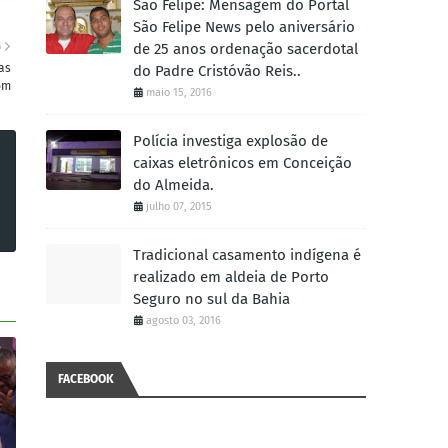
São Felipe: Mensagem do Portal
São Felipe News pelo aniversário
S
de 25 anos ordenação sacerdotal
as
do Padre Cristóvão Reis..
om
maio 15, 2016
Polícia investiga explosão de
caixas eletrônicos em Conceição
do Almeida.
julho 07, 2015
Tradicional casamento indígena é
realizado em aldeia de Porto
Seguro no sul da Bahia
agosto 03, 2016
FACEBOOK