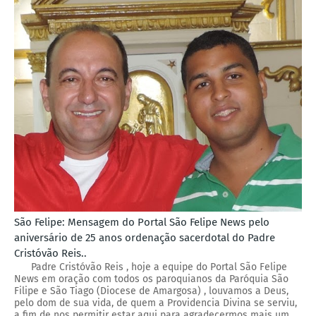
São Felipe: Mensagem do Portal São Felipe News pelo
aniversário de 25 anos ordenação sacerdotal do Padre
Cristóvão Reis..
Padre Cristóvão Reis , hoje a equipe do Portal São Felipe
News em oração com todos os paroquianos da Paróquia São
Filipe e São Tiago (Diocese de Amargosa) , louvamos a Deus,
pelo dom de sua vida, de quem a Providencia Divina se serviu,
a fim de nos permitir estar aqui para agradecermos mais um