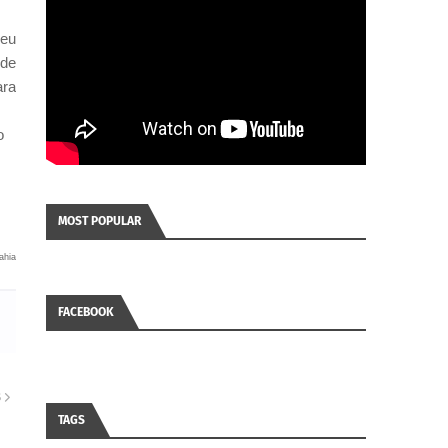
ceu
 de
ara
o
MOST POPULAR
ahia
FACEBOOK
S
TAGS