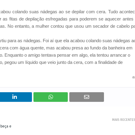
cabou colando suas nádegas ao se depilar com cera. Tudo aconte
ter as fitas de depilação esfregadas para poderem se aquecer antes
das. No entanto, a mulher contou que usou um secador de cabelo p
rtiu para as nádegas. Foi aí que ela acabou colando suas nádegas a
r a cera com água quente, mas acabou presa ao fundo da banheira em
o. Enquanto o amigo tentava pensar em algo, ela tentou arrancar o
 pegou um líquido que veio junto da cera, com a finalidade de
iB
MAIS RECENTE
abeça e