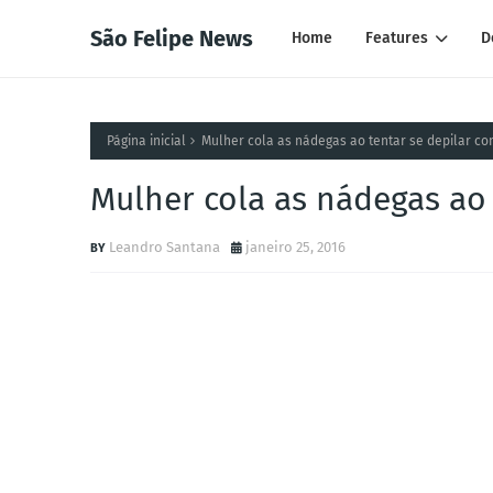
São Felipe News
Home
Features
D
Página inicial
Mulher cola as nádegas ao tentar se depilar com
Mulher cola as nádegas ao 
Leandro Santana
janeiro 25, 2016