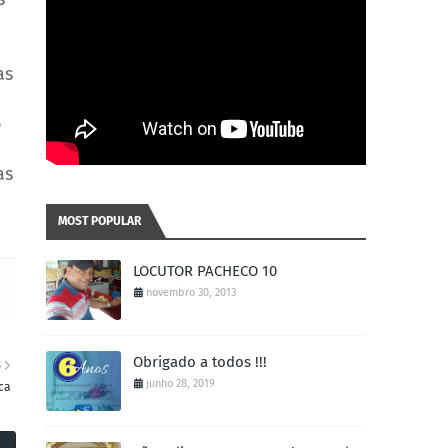
as
o
as
MOST POPULAR
LOCUTOR PACHECO 10
novembro 30, 2013
Obrigado a todos !!!
S
junho 28, 2019
ca