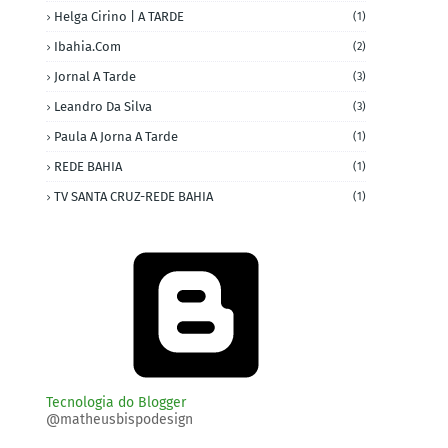
Helga Cirino | A TARDE
(1)
Ibahia.com
(2)
Jornal A Tarde
(3)
Leandro Da Silva
(3)
Paula A Jorna A Tarde
(1)
REDE BAHIA
(1)
TV SANTA CRUZ-REDE BAHIA
(1)
Tecnologia do Blogger
@matheusbispodesign