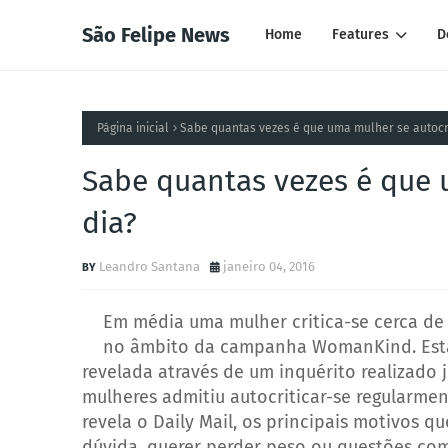
São Felipe News
Home
Features
D
Página inicial
Sabe quantas vezes é que uma mulher se autocri
Sabe quantas vezes é que 
dia?
Leandro Santana
janeiro 04, 2016
Em média uma mulher critica-se cerca de o
no âmbito da campanha WomanKind. Esta 
revelada através de um inquérito realizado
mulheres admitiu autocriticar-se regularmen
revela o Daily Mail, os principais motivos 
dúvida, querer perder peso ou questões co