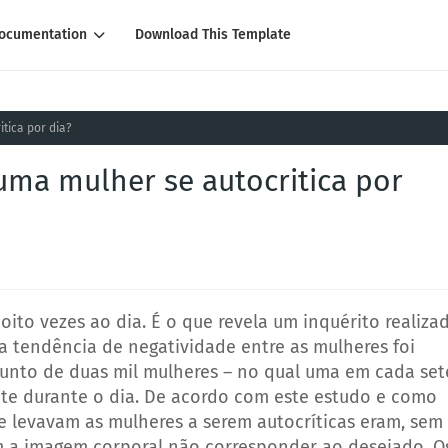
ocumentation
Download This Template
tica por dia?
uma mulher se autocritica por
ito vezes ao dia. É o que revela um inquérito realiza
tendência de negatividade entre as mulheres foi
 junto de duas mil mulheres – no qual uma em cada set
te durante o dia.
De acordo com este estudo e como
que levavam as mulheres a serem autocríticas eram, sem
m a imagem corporal não corresponder ao desejado.
O