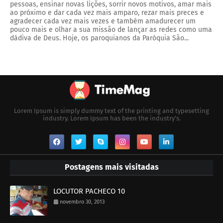
pessoas, ensinar novas lições, sorrir novos motivos, amar mais
ao próximo e dar cada vez mais amparo, rezar mais preces e
agradecer cada vez mais vezes e também amadurecer um
pouco mais e olhar a sua missão de lançar as redes como uma
dádiva de Deus. Hoje, os paroquianos da Paróquia São...
Lorem Ipsum is simply dummy text of the printing and typesetting
industry. Lorem Ipsum has been the industry's.
Postagens mais visitadas
LOCUTOR PACHECO 10
novembro 30, 2013