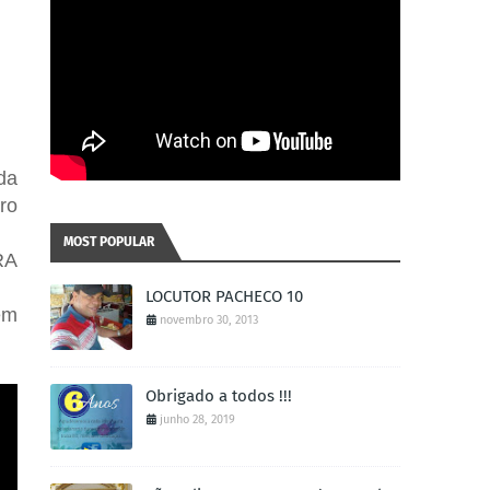
da
ro
MOST POPULAR
RA
LOCUTOR PACHECO 10
ém
novembro 30, 2013
Obrigado a todos !!!
junho 28, 2019