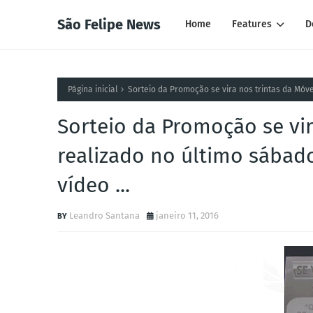
São Felipe News
Home
Features
D
Página inicial
Sorteio da Promoção se vira nos trintas da Móvei
Sorteio da Promoção se vir
realizado no último sábado
vídeo ...
Leandro Santana
janeiro 11, 2016