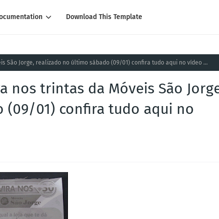
ocumentation
Download This Template
s São Jorge, realizado no último sábado (09/01) confira tudo aqui no vídeo ...
a nos trintas da Móveis São Jorge
 (09/01) confira tudo aqui no