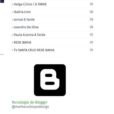
Helga Cirino | A TARDE
(1)
Ibahia.com
(2)
Jornal A Tarde
(3)
Leandro Da Silva
(3)
Paula A Jorna A Tarde
(1)
REDE BAHIA
(1)
TV SANTA CRUZ-REDE BAHIA
(1)
Tecnologia do Blogger
@matheusbispodesign