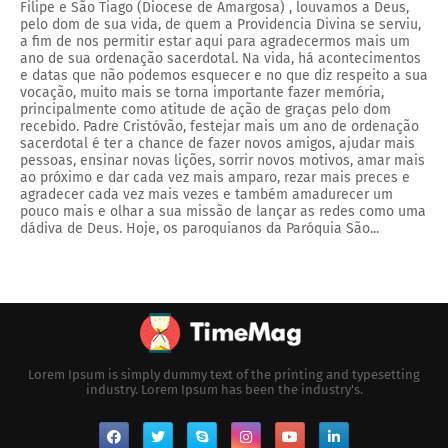
Filipe e São Tiago (Diocese de Amargosa) , louvamos a Deus,
pelo dom de sua vida, de quem a Providencia Divina se serviu,
a fim de nos permitir estar aqui para agradecermos mais um
ano de sua ordenação sacerdotal. Na vida, há acontecimentos
e datas que não podemos esquecer e no que diz respeito a sua
vocação, muito mais se torna importante fazer memória,
principalmente como atitude de ação de graças pelo dom
recebido. Padre Cristóvão, festejar mais um ano de ordenação
sacerdotal é ter a chance de fazer novos amigos, ajudar mais
pessoas, ensinar novas lições, sorrir novos motivos, amar mais
ao próximo e dar cada vez mais amparo, rezar mais preces e
agradecer cada vez mais vezes e também amadurecer um
pouco mais e olhar a sua missão de lançar as redes como uma
dádiva de Deus. Hoje, os paroquianos da Paróquia São...
Lorem Ipsum is simply dummy text of the printing and typesetting
industry. Lorem Ipsum has been the industry's.