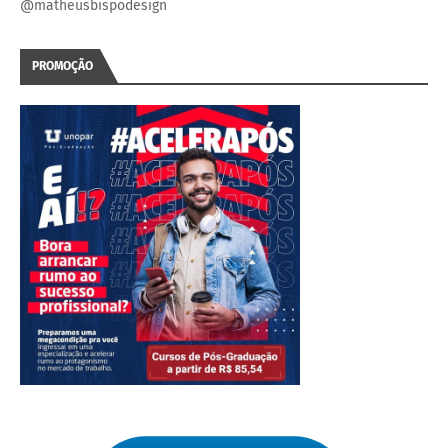
@matheusbispodesign
PROMOÇÃO