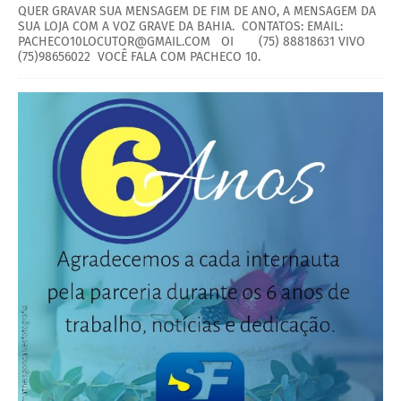
QUER GRAVAR SUA MENSAGEM DE FIM DE ANO, A MENSAGEM DA
SUA LOJA COM A VOZ GRAVE DA BAHIA. CONTATOS: EMAIL:
PACHECO10LOCUTOR@GMAIL.COM OI (75) 88818631 VIVO
(75)98656022 VOCÊ FALA COM PACHECO 10.