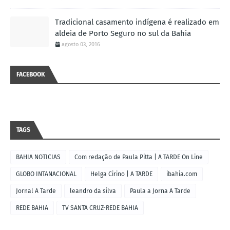
Tradicional casamento indígena é realizado em
aldeia de Porto Seguro no sul da Bahia
agosto 03, 2016
FACEBOOK
TAGS
BAHIA NOTICIAS
Com redação de Paula Pitta | A TARDE On Line
GLOBO INTANACIONAL
Helga Cirino | A TARDE
ibahia.com
Jornal A Tarde
leandro da silva
Paula a Jorna A Tarde
REDE BAHIA
TV SANTA CRUZ-REDE BAHIA