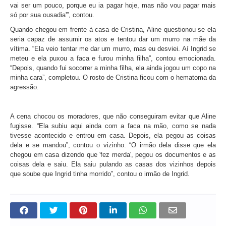
vai ser um pouco, porque eu ia pagar hoje, mas não vou pagar mais
só por sua ousadia'”, contou.
Quando chegou em frente à casa de Cristina, Aline questionou se ela
seria capaz de assumir os atos e tentou dar um murro na mãe da
vítima. “Ela veio tentar me dar um murro, mas eu desviei. Aí Ingrid se
meteu e ela puxou a faca e furou minha filha”, contou emocionada.
“Depois, quando fui socorrer a minha filha, ela ainda jogou um copo na
minha cara”, completou. O rosto de Cristina ficou com o hematoma da
agressão.
A cena chocou os moradores, que não conseguiram evitar que Aline
fugisse. “Ela subiu aqui ainda com a faca na mão, como se nada
tivesse acontecido e entrou em casa. Depois, ela pegou as coisas
dela e se mandou”, contou o vizinho. “O irmão dela disse que ela
chegou em casa dizendo que 'fez merda', pegou os documentos e as
coisas dela e saiu. Ela saiu pulando as casas dos vizinhos depois
que soube que Ingrid tinha morrido”, contou o irmão de Ingrid.