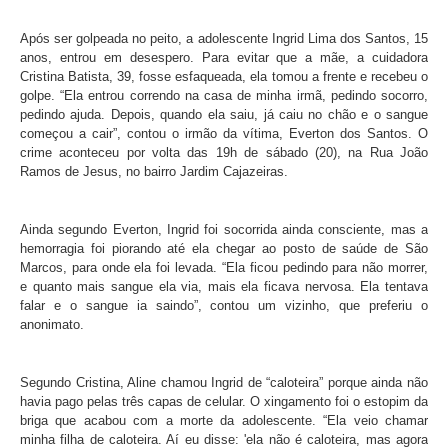
Após ser golpeada no peito, a adolescente Ingrid Lima dos Santos, 15
anos, entrou em desespero. Para evitar que a mãe, a cuidadora
Cristina Batista, 39, fosse esfaqueada, ela tomou a frente e recebeu o
golpe. “Ela entrou correndo na casa de minha irmã, pedindo socorro,
pedindo ajuda. Depois, quando ela saiu, já caiu no chão e o sangue
começou a cair”, contou o irmão da vítima, Everton dos Santos. O
crime aconteceu por volta das 19h de sábado (20), na Rua João
Ramos de Jesus, no bairro Jardim Cajazeiras.
Ainda segundo Everton, Ingrid foi socorrida ainda consciente, mas a
hemorragia foi piorando até ela chegar ao posto de saúde de São
Marcos, para onde ela foi levada. “Ela ficou pedindo para não morrer,
e quanto mais sangue ela via, mais ela ficava nervosa. Ela tentava
falar e o sangue ia saindo”, contou um vizinho, que preferiu o
anonimato.
Segundo Cristina, Aline chamou Ingrid de “caloteira” porque ainda não
havia pago pelas três capas de celular. O xingamento foi o estopim da
briga que acabou com a morte da adolescente. “Ela veio chamar
minha filha de caloteira. Aí eu disse: 'ela não é caloteira, mas agora