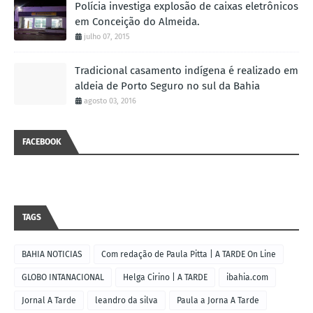
Polícia investiga explosão de caixas eletrônicos
em Conceição do Almeida.
julho 07, 2015
Tradicional casamento indígena é realizado em
aldeia de Porto Seguro no sul da Bahia
agosto 03, 2016
FACEBOOK
TAGS
BAHIA NOTICIAS
Com redação de Paula Pitta | A TARDE On Line
GLOBO INTANACIONAL
Helga Cirino | A TARDE
ibahia.com
Jornal A Tarde
leandro da silva
Paula a Jorna A Tarde