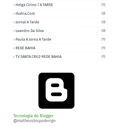
Helga Cirino | A TARDE
(1)
Ibahia.com
(2)
Jornal A Tarde
(3)
Leandro Da Silva
(3)
Paula A Jorna A Tarde
(1)
REDE BAHIA
(1)
TV SANTA CRUZ-REDE BAHIA
(1)
Tecnologia do Blogger
@matheusbispodesign