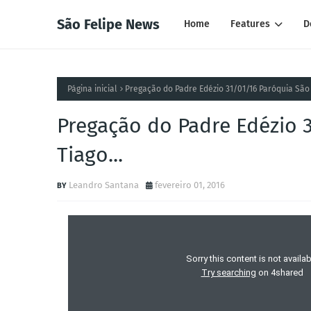
São Felipe News
Home
Features
D
Página inicial
Pregação do Padre Edézio 31/01/16 Paróquia São F
Pregação do Padre Edézio 3
Tiago...
Leandro Santana
fevereiro 01, 2016