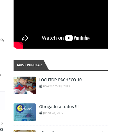
to,
MOST POPULAR
a
LOCUTOR PACHECO 10
novembro 30, 2013
Obrigado a todos !!!
junho 28, 2019
S
HS