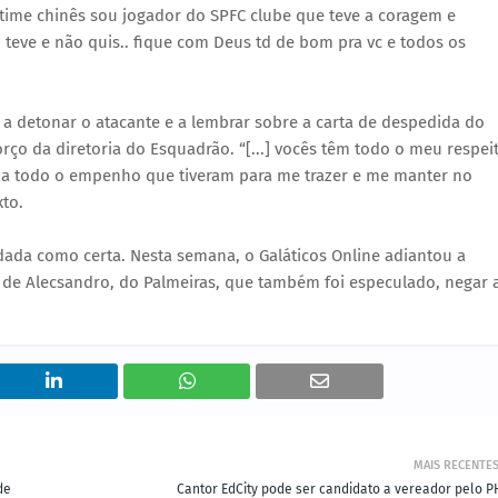
time chinês sou jogador do SPFC clube que teve a coragem e
 teve e não quis.. fique com Deus td de bom pra vc e todos os
 a detonar o atacante e a lembrar sobre a carta de despedida do
rço da diretoria do Esquadrão. “[...] vocês têm todo o meu respei
ia todo o empenho que tiveram para me trazer e me manter no
xto.
 dada como certa. Nesta semana, o Galáticos Online adiantou a
 de Alecsandro, do Palmeiras, que também foi especulado, negar 
MAIS RECENTE
de
Cantor EdCity pode ser candidato a vereador pelo P