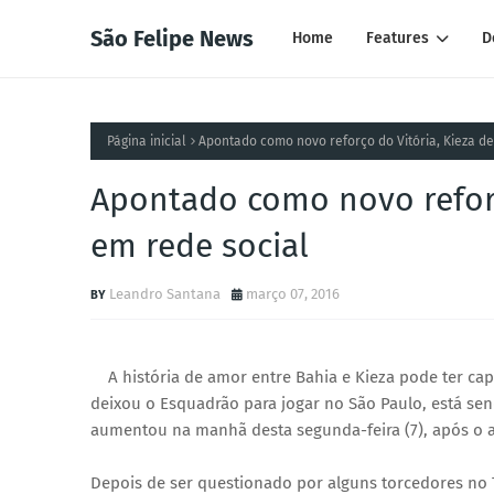
São Felipe News
Home
Features
D
Página inicial
Apontado como novo reforço do Vitória, Kieza d
Apontado como novo reforç
em rede social
Leandro Santana
março 07, 2016
A história de amor entre Bahia e Kieza pode ter capí
deixou o Esquadrão para jogar no São Paulo, está se
aumentou na manhã desta segunda-feira (7), após o at
Depois de ser questionado por alguns torcedores no 