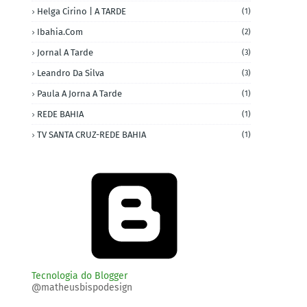
Helga Cirino | A TARDE
(1)
Ibahia.com
(2)
Jornal A Tarde
(3)
Leandro Da Silva
(3)
Paula A Jorna A Tarde
(1)
REDE BAHIA
(1)
TV SANTA CRUZ-REDE BAHIA
(1)
Tecnologia do Blogger
@matheusbispodesign