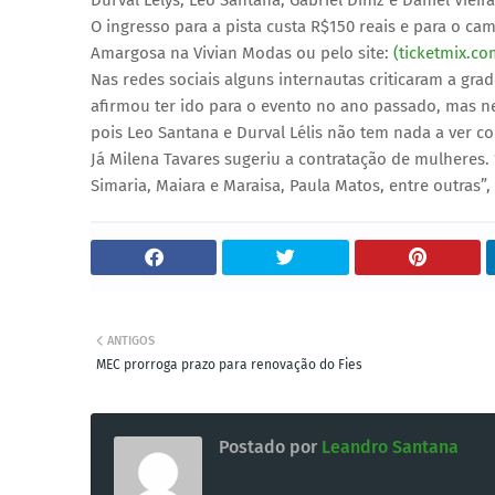
Durval Lelys, Léo Santana, Gabriel Diniz e Daniel Vieira
O ingresso para a pista custa R$150 reais e para o ca
Amargosa na Vivian Modas ou pelo site:
(ticketmix.co
Nas redes sociais alguns internautas criticaram a gra
afirmou ter ido para o evento no ano passado, mas n
pois Leo Santana e Durval Lélis não tem nada a ver c
Já Milena Tavares sugeriu a contratação de mulheres.
Simaria, Maiara e Maraisa, Paula Matos, entre outras”
ANTIGOS
MEC prorroga prazo para renovação do Fies
Postado por
Leandro Santana