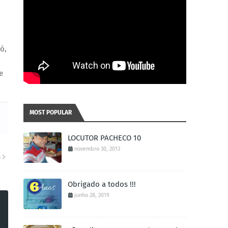
ó,
e
MOST POPULAR
LOCUTOR PACHECO 10
novembro 30, 2013
S
Obrigado a todos !!!
junho 28, 2019