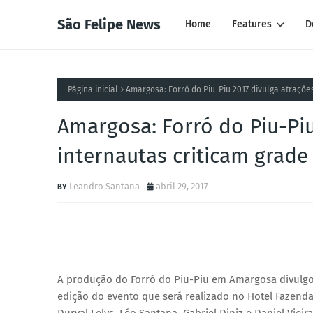
São Felipe News
Home
Features
D
Página inicial
Amargosa: Forró do Piu-Piu 2017 divulga atrações
Amargosa: Forró do Piu-Piu
internautas criticam grade
Leandro Santana
abril 29, 2017
A produção do Forró do Piu-Piu em Amargosa divulgou 
edição do evento que será realizado no Hotel Fazenda