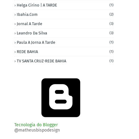
Helga Cirino | A TARDE
(1)
Ibahia.com
(2)
Jornal A Tarde
(3)
Leandro Da Silva
(3)
Paula A Jorna A Tarde
(1)
REDE BAHIA
(1)
TV SANTA CRUZ-REDE BAHIA
(1)
Tecnologia do Blogger
@matheusbispodesign