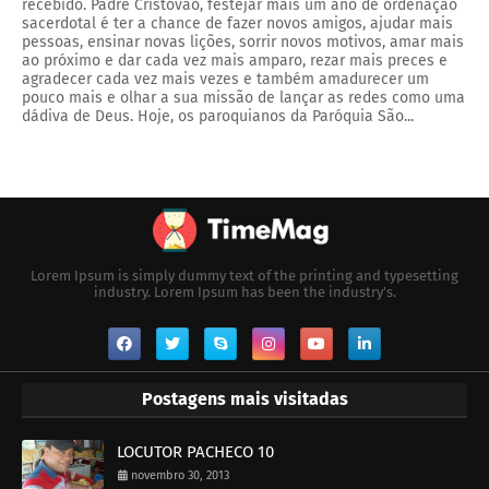
recebido. Padre Cristóvão, festejar mais um ano de ordenação
sacerdotal é ter a chance de fazer novos amigos, ajudar mais
pessoas, ensinar novas lições, sorrir novos motivos, amar mais
ao próximo e dar cada vez mais amparo, rezar mais preces e
agradecer cada vez mais vezes e também amadurecer um
pouco mais e olhar a sua missão de lançar as redes como uma
dádiva de Deus. Hoje, os paroquianos da Paróquia São...
Lorem Ipsum is simply dummy text of the printing and typesetting
industry. Lorem Ipsum has been the industry's.
Postagens mais visitadas
LOCUTOR PACHECO 10
novembro 30, 2013