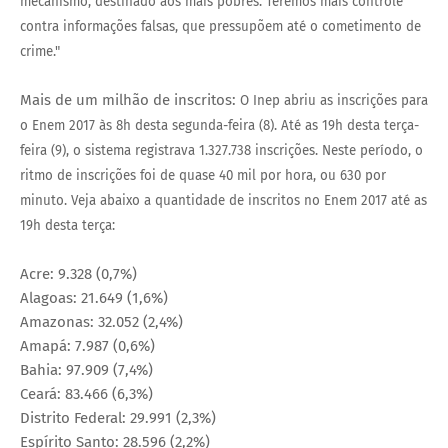
mecanismo, destinado aos mais pobres. Teremos mais controle
contra informações falsas, que pressupõem até o cometimento de
crime."
Mais de um milhão de inscritos:
O Inep abriu as inscrições para
o Enem 2017 às 8h desta segunda-feira (8). Até as 19h desta terça-
feira (9), o sistema registrava 1.327.738 inscrições. Neste período, o
ritmo de inscrições foi de quase 40 mil por hora, ou 630 por
minuto.
Veja abaixo a quantidade de inscritos no Enem 2017 até as
19h desta terça:
Acre: 9.328 (0,7%)
Alagoas: 21.649 (1,6%)
Amazonas: 32.052 (2,4%)
Amapá: 7.987 (0,6%)
Bahia: 97.909 (7,4%)
Ceará: 83.466 (6,3%)
Distrito Federal: 29.991 (2,3%)
Espírito Santo: 28.596 (2,2%)