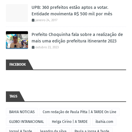
UPB: 360 prefeitos estão aptos a votar.
Entidade movimenta R$ 500 mil por mês
janeiro 24, 2017
Prefeito Choquinha fala sobre a realização de
mais uma edição prefeitura itinerante 2023
outubro 23, 2023
FACEBOOK
TAGS
BAHIA NOTICIAS
Com redação de Paula Pitta | A TARDE On Line
GLOBO INTANACIONAL
Helga Cirino | A TARDE
ibahia.com
Jornal A Tarde
leandro da silva
Paula a Jorna A Tarde