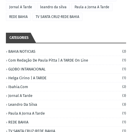
Jornal A Tarde
leandro da silva
Paula a Jorna A Tarde
REDE BAHIA
TV SANTA CRUZ-REDE BAHIA
CATEGORIES
BAHIA NOTICIAS
(2)
Com Redação De Paula Pitta | A TARDE On Line
(1)
GLOBO INTANACIONAL
(1)
Helga Cirino | A TARDE
(1)
Ibahia.com
(2)
Jornal A Tarde
(3)
Leandro Da Silva
(3)
Paula A Jorna A Tarde
(1)
REDE BAHIA
(1)
TV SANTA CRUZ-REDE BAHIA
(1)