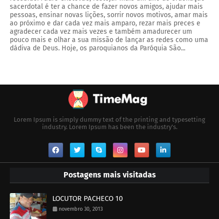
sacerdotal é ter a chance de fazer novos amigos, ajudar mais
pessoas, ensinar novas lições, sorrir novos motivos, amar mais
ao próximo e dar cada vez mais amparo, rezar mais preces e
agradecer cada vez mais vezes e também amadurecer um
pouco mais e olhar a sua missão de lançar as redes como uma
dádiva de Deus. Hoje, os paroquianos da Paróquia São...
Lorem Ipsum is simply dummy text of the printing and typesetting
industry. Lorem Ipsum has been the industry's.
Postagens mais visitadas
LOCUTOR PACHECO 10
novembro 30, 2013