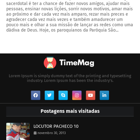
sacerdotal é ter a chance de fazer novos amigos, ajudar mais
pessoas, ensinar novas lições, sorrir novos motivos, amar mais
ao próximo e dar cada vez mais amparo, rezar mais preces e
agradecer cada vez mais vezes e também amadurecer um
pouco mais e olhar a sua missão de lançar as redes como uma
dádiva de Deus. Hoje, os paroquianos da Paróquia São...
Lorem Ipsum is simply dummy text of the printing and typesetting
industry. Lorem Ipsum has been the industry's.
Postagens mais visitadas
LOCUTOR PACHECO 10
novembro 30, 2013